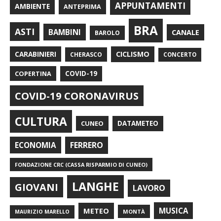
APPUNTAMENTI
AMBIENTE
ANTEPRIMA
BRA
ASTI
BAMBINI
CANALE
BAROLO
CARABINIERI
CICLISMO
CHERASCO
CONCERTO
COPERTINA
COVID-19
COVID-19 CORONAVIRUS
CULTURA
CUNEO
DATAMETEO
FERRERO
ECONOMIA
FONDAZIONE CRC (CASSA RISPARMIO DI CUNEO)
LANGHE
GIOVANI
LAVORO
METEO
MUSICA
MONTÀ
MAURIZIO MARELLO