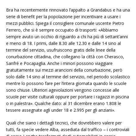
Bra ha recentemente rinnovato l’appalto a Grandabus e ha una
serie di benefit per la popolazione per incentivare a usare i
mezzi pubblici. Spiega il consigliere comunale uscente Pietro
Ferrero, che si è sempre occupato di trasporti: «Abbiamo
sempre avuto un occhio di riguardo a chi ha più di settant’anni
e meno di 18. I primi, dalle 8.30 alle 12.30 e dalle 14 sino al
termine del servizio, usufruiscono gratis delle linee della
conurbazione cittadina, che collegano la città con Cherasco,
Sanfré e Pocapaglia. Anche i minori possono viaggiare
gratuitamente sui mezzi arancioni della conurbazione, però
solo dalle 14 sino al termine del servizio, nel periodo scolastico
mentre lo possono fare per l’intera giornata quando le scuole
sono chiuse. Ulteriori agevolazioni vengono concesse alle
scuole per visite culturali oppure per portare i ragazzi in piscina
o in palestra». Qualche dato: al 31 dicembre erano 1.808 le
tessere assegnate agli under 18 e 2.995 per gli anziani».
Quali che siano i dettagli tecnici, che dovrebbero valere per
tutti, fa specie vedere Alba, assediata dal traffico – i controviali