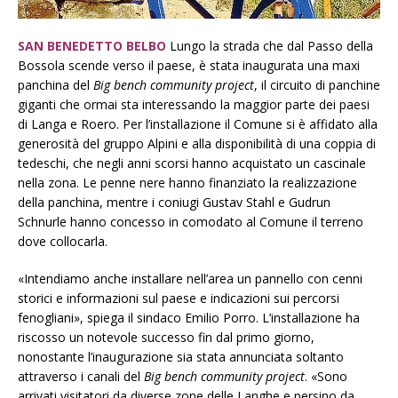
SAN BENEDETTO BELBO
Lungo la strada che dal Passo della
Bossola scende verso il paese, è stata inaugurata una maxi
panchina del
Big bench community project
, il circuito di panchine
giganti che ormai sta interessando la maggior parte dei paesi
di Langa e Roero. Per l’installazione il Comune si è affidato alla
generosità del gruppo Alpini e alla disponibilità di una coppia di
tedeschi, che negli anni scorsi hanno acquistato un cascinale
nella zona. Le penne nere hanno finanziato la realizzazione
della panchina, mentre i coniugi Gustav Stahl e Gudrun
Schnurle hanno concesso in comodato al Comune il terreno
dove collocarla.
«Intendiamo anche installare nell’area un pannello con cenni
storici e informazioni sul paese e indicazioni sui percorsi
fenogliani», spiega il sindaco Emilio Porro. L’installazione ha
riscosso un notevole successo fin dal primo giorno,
nonostante l’inaugurazione sia stata annunciata soltanto
attraverso i canali del
Big bench community project
. «Sono
arrivati visitatori da diverse zone delle Langhe e persino da