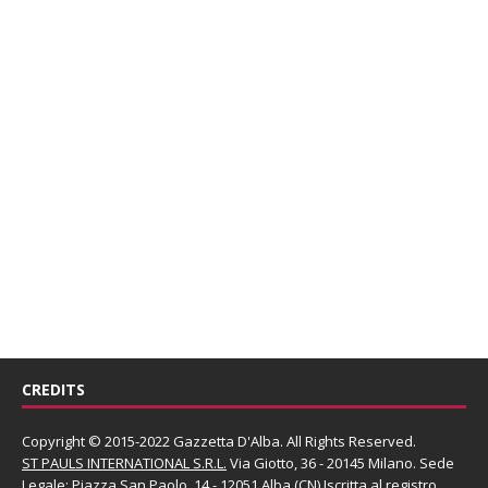
CREDITS
Copyright © 2015-2022 Gazzetta D'Alba. All Rights Reserved.
ST PAULS INTERNATIONAL S.R.L.
Via Giotto, 36 - 20145 Milano. Sede
Legale: Piazza San Paolo, 14 - 12051 Alba (CN) Iscritta al registro