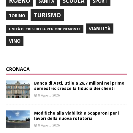
ROERO
SCUOLA
SPORT
SANITÀ
TURISMO
TORINO
VIABILITÀ
UNITÀ DI CRISI DELLA REGIONE PIEMONTE
VINO
CRONACA
Banca di Asti, utile a 26,7 milioni nel primo
semestre: cresce la fiducia dei clienti
8 Agosto 2026
Modifiche alla viabilità a Scaparoni per i
lavori della nuova rotatoria
8 Agosto 2026