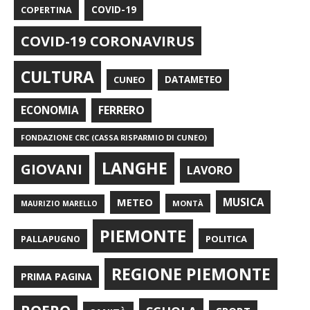
COPERTINA
COVID-19
COVID-19 CORONAVIRUS
CULTURA
CUNEO
DATAMETEO
FERRERO
ECONOMIA
FONDAZIONE CRC (CASSA RISPARMIO DI CUNEO)
LANGHE
GIOVANI
LAVORO
METEO
MUSICA
MONTÀ
MAURIZIO MARELLO
PIEMONTE
POLITICA
PALLAPUGNO
REGIONE PIEMONTE
PRIMA PAGINA