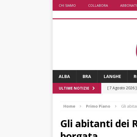
CHI SIAMO
COLLABORA
ABBONATI
ALBA
BRA
LANGHE
R
[ 7 Agosto 2026 
ULTIME NOTIZIE
vitello
PRIMO 
Home
Primo Piano
Gli abit
[ 7 Agosto 2026 
CRONACA
Gli abitanti dei
[ 7 Agosto 2026 
borgata