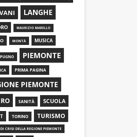
LANGHE
VANI
ORO
MAURIZIO MARELLO
EO
MUSICA
MONTÀ
PIEMONTE
APUGNO
PRIMA PAGINA
ICA
GIONE PIEMONTE
ERO
SCUOLA
SANITÀ
TURISMO
RT
TORINO
DI CRISI DELLA REGIONE PIEMONTE