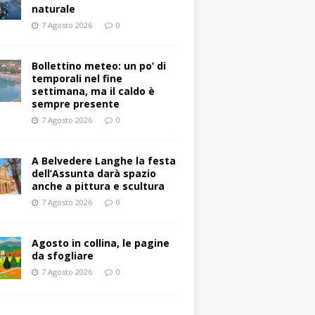
naturale
7 Agosto 2026
0
Bollettino meteo: un po’ di
temporali nel fine
settimana, ma il caldo è
sempre presente
7 Agosto 2026
0
A Belvedere Langhe la festa
dell’Assunta darà spazio
anche a pittura e scultura
7 Agosto 2026
0
Agosto in collina, le pagine
da sfogliare
7 Agosto 2026
0