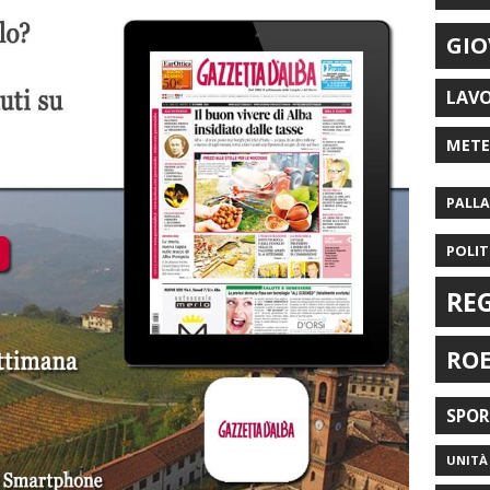
GIO
LAV
MET
PALL
POLIT
RE
RO
SPO
UNITÀ 