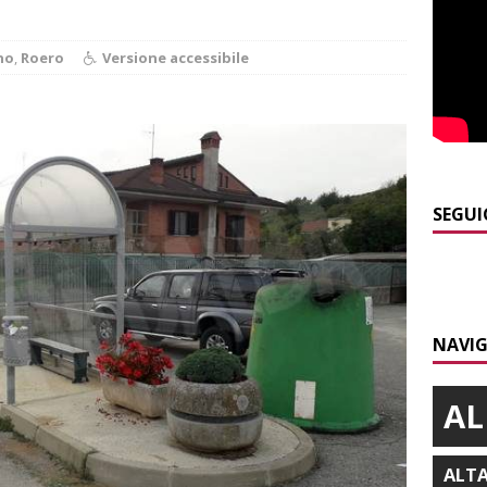
]
Siccità in Piemonte, parte la richiesta di calamità naturale
no
,
Roero
Versione accessibile
]
Bollettino meteo: un po’ di temporali nel fine settimana, ma il
presente
ALBA
]
A Belvedere Langhe la festa dell’Assunta darà spazio anche a
SEGUI
a
LANGHE
]
Agosto in collina, le pagine da sfogliare
ALBA
]
Alba: lunedì 10 agosto tornano le “Notti del vino”
ALBA
NAVIG
AL
ALT