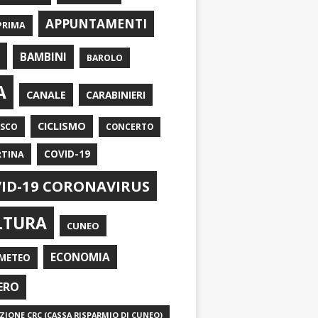
APPUNTAMENTI
PRIMA
I
BAMBINI
BAROLO
A
CANALE
CARABINIERI
CICLISMO
ASCO
CONCERTO
RTINA
COVID-19
ID-19 CORONAVIRUS
LTURA
CUNEO
ECONOMIA
METEO
ERO
IONE CRC (CASSA RISPARMIO DI CUNEO)