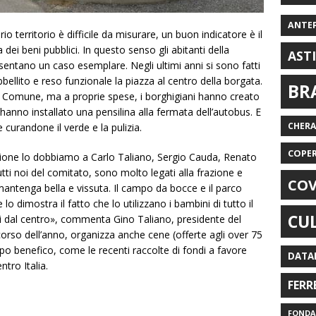
ANTE
o territorio è difficile da misurare, un buon indicatore è il
 dei beni pubblici. In questo senso gli abitanti della
AST
entano un caso esemplare. Negli ultimi anni si sono fatti
bbellito e reso funzionale la piazza al centro della borgata.
BR
l Comune, ma a proprie spese, i borghigiani hanno creato
anno installato una pensilina alla fermata dell’autobus. E
CHER
curandone il verde e la pulizia.
COPE
zione lo dobbiamo a Carlo Taliano, Sergio Cauda, Renato
ti noi del comitato, sono molto legati alla frazione e
COV
mantenga bella e vissuta. Il campo da bocce e il parco
e lo dimostra il fatto che lo utilizzano i bambini di tutto il
CU
ri dal centro», commenta Gino Taliano, presidente del
 corso dell’anno, organizza anche cene (offerte agli over 75
opo benefico, come le recenti raccolte di fondi a favore
DATA
ntro Italia.
FERR
FONDAZ