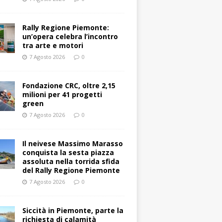
Rally Regione Piemonte:
un’opera celebra l’incontro
tra arte e motori
7 Agosto 2026
0
Fondazione CRC, oltre 2,15
milioni per 41 progetti
green
7 Agosto 2026
0
Il neivese Massimo Marasso
conquista la sesta piazza
assoluta nella torrida sfida
del Rally Regione Piemonte
7 Agosto 2026
0
Siccità in Piemonte, parte la
richiesta di calamità