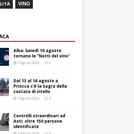
ILITÀ
VINO
ACA
Alba: lunedì 10 agosto
tornano le “Notti del vino”
7 Agosto 2026
0
Dal 13 al 16 agosto a
Priocca c’è la Sagra della
costata di vitello
7 Agosto 2026
0
Controlli straordinari ad
Asti: oltre 150 persone
identificate
7 Agosto 2026
0