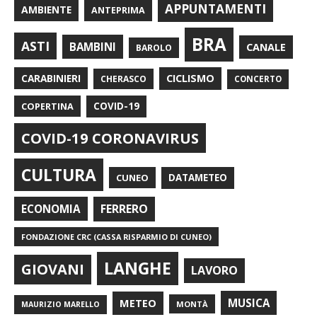
APPUNTAMENTI
AMBIENTE
ANTEPRIMA
BRA
ASTI
BAMBINI
CANALE
BAROLO
CARABINIERI
CICLISMO
CHERASCO
CONCERTO
COPERTINA
COVID-19
COVID-19 CORONAVIRUS
CULTURA
CUNEO
DATAMETEO
FERRERO
ECONOMIA
FONDAZIONE CRC (CASSA RISPARMIO DI CUNEO)
LANGHE
GIOVANI
LAVORO
METEO
MUSICA
MONTÀ
MAURIZIO MARELLO