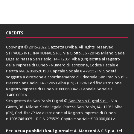
CREDITS
Copyright © 2015-2022 Gazzetta D'Alba. All Rights Reserved.
ST PAULS INTERNATIONAL S.R.L.
Via Giotto, 36 - 20145 Milano. Sede
Legale: Piazza San Paolo, 14 - 12051 Alba (CN) Iscritta al registro
delle Imprese di Cuneo - Numero di iscrizione, Codice Fiscale e
Partita IVA 02860520150. Capitale Sociale € 479.552 i.v. Società
soggetta a direzione e coordinamento di
Editoriale San Paolo
S.r.l.
-
Piazza San Paolo, 14 - 12051 Alba (CN) - P.IVA/Cod.fisc./Iscrizione
Registro Imprese di Cuneo 01660660042 - Capitale Sociale €
3.400.000 i.v.
Sito gestito da
San Paolo Digital
©
San Paolo Digital S.r.l.
, - Via
Giotto, 36 - Milano. Sede legale: Piazza San Paolo,14 - 12051 Alba
(CN), Cod. fisc./P.Iva e iscrizione al Registro Imprese di Cuneo
n.10057461005 – R.E.A. 279529. Capitale sociale € 30.000,00 i.v.
Per la tua pubblicità sul giornale:
A. Manzoni & C S.p.a.
tel