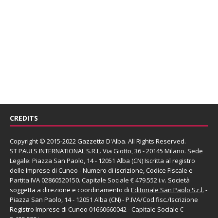
CREDITS
Copyright © 2015-2022 Gazzetta D'Alba. All Rights Reserved.
ST PAULS INTERNATIONAL S.R.L.
Via Giotto, 36 - 20145 Milano. Sede
Legale: Piazza San Paolo, 14 - 12051 Alba (CN) Iscritta al registro
delle Imprese di Cuneo - Numero di iscrizione, Codice Fiscale e
Partita IVA 02860520150. Capitale Sociale € 479.552 i.v. Società
soggetta a direzione e coordinamento di
Editoriale San Paolo
S.r.l.
-
Piazza San Paolo, 14 - 12051 Alba (CN) - P.IVA/Cod.fisc./Iscrizione
Registro Imprese di Cuneo 01660660042 - Capitale Sociale €