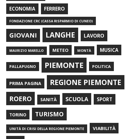
FERRERO
ECONOMIA
FONDAZIONE CRC (CASSA RISPARMIO DI CUNEO)
LANGHE
GIOVANI
LAVORO
METEO
MUSICA
MONTÀ
MAURIZIO MARELLO
PIEMONTE
POLITICA
PALLAPUGNO
REGIONE PIEMONTE
PRIMA PAGINA
ROERO
SCUOLA
SPORT
SANITÀ
TURISMO
TORINO
VIABILITÀ
UNITÀ DI CRISI DELLA REGIONE PIEMONTE