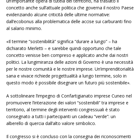
un’importante opera di tutela del territorio, ha traslato il
concetto anche sull’attuale politica che governa il nostro Paese
evidenziando alcune criticità delle ultime normative:
dall’ecobonus alla problematica delle accise sui carburanti fino
al salario minimo.
«Il termine “sostenibilità” significa “durare a lungo” – ha
dichiarato Merletti – e sarebbe quindi opportuno che tale
concetto venisse ben compreso e applicato anche dai nostri
politici. La lungimiranza delle azioni di Governo è una necessità
per le nostre comunità e le nostre imprese. Un’imprenditorialità
sana e vivace richiede progettualità a lungo termine, solo in
questo modo è possibile disegnare un futuro più sostenibile».
A sottolineare l’impegno di Confartigianato imprese Cuneo nel
promuovere l’interazione dei valori “sostenibili” tra imprese e
territorio, al termine degli interventi congressuali è stato
consegnato a tutti i partecipanti un cadeau “verde”: un
alberello di quercia dall’alto valore simbolico.
Il congresso si è concluso con la consegna dei riconoscimenti