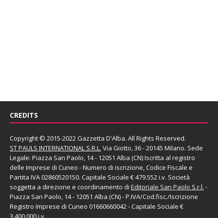
CREDITS
Copyright © 2015-2022 Gazzetta D'Alba. All Rights Reserved.
ST PAULS INTERNATIONAL S.R.L.
Via Giotto, 36 - 20145 Milano. Sede
Legale: Piazza San Paolo, 14 - 12051 Alba (CN) Iscritta al registro
delle Imprese di Cuneo - Numero di iscrizione, Codice Fiscale e
Partita IVA 02860520150. Capitale Sociale € 479.552 i.v. Società
soggetta a direzione e coordinamento di
Editoriale San Paolo
S.r.l.
-
Piazza San Paolo, 14 - 12051 Alba (CN) - P.IVA/Cod.fisc./Iscrizione
Registro Imprese di Cuneo 01660660042 - Capitale Sociale €
3.400.000 i.v.