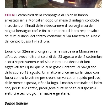
CHIERI
I carabinieri della compagnia di Chieri lo hanno
arrestato ieri a Moncalieri dopo un mese di indagini condotte
incrociando i filmati delle videocamere di sorveglianza dei
negozi-bersaglio: così è finito in manette il ladro responsabile
dei furti ai danni del centro Vodafone di Via Maestra ad Alba e
del centro Busso Hi-Fi di Bra.
L’uomo un 32enne di origini rumene risiedeva a Moncalieri e
all’attivo aveva, oltre ai colpi di del 23 agosto e del 2 settembre
scorsi rispettivamente ad Alba e Bra, una decina di furti
aggravati fra i quali quello al negozio Centertel di Savigliano
dello scorso 18 agosto. Un mattone di cemento lanciato con
forza contro le vetrine per crearsi un varco, un rapido prelievo
delle merce esposta, infine la fuga, il modus criminale del ladro
che, per le sue razzie, prediligeva punti vendita di dispositivi
elettrici e tecnologici, farmacie e gelaterie.
Davide Gallesio