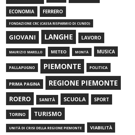
FERRERO
ECONOMIA
FONDAZIONE CRC (CASSA RISPARMIO DI CUNEO)
LANGHE
GIOVANI
LAVORO
METEO
MUSICA
MONTÀ
MAURIZIO MARELLO
PIEMONTE
POLITICA
PALLAPUGNO
REGIONE PIEMONTE
PRIMA PAGINA
ROERO
SCUOLA
SPORT
SANITÀ
TURISMO
TORINO
VIABILITÀ
UNITÀ DI CRISI DELLA REGIONE PIEMONTE