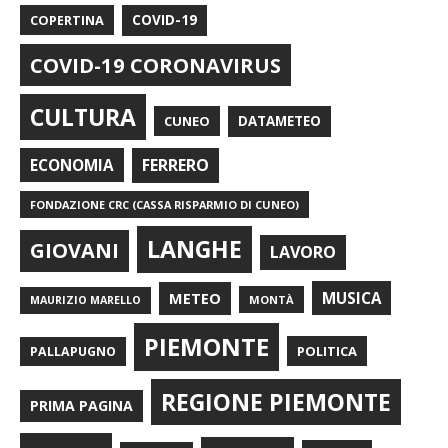
COPERTINA
COVID-19
COVID-19 CORONAVIRUS
CULTURA
CUNEO
DATAMETEO
FERRERO
ECONOMIA
FONDAZIONE CRC (CASSA RISPARMIO DI CUNEO)
LANGHE
GIOVANI
LAVORO
METEO
MUSICA
MONTÀ
MAURIZIO MARELLO
PIEMONTE
POLITICA
PALLAPUGNO
REGIONE PIEMONTE
PRIMA PAGINA