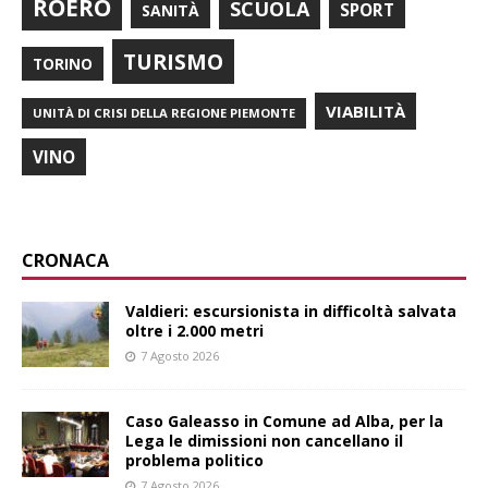
ROERO
SCUOLA
SPORT
SANITÀ
TURISMO
TORINO
VIABILITÀ
UNITÀ DI CRISI DELLA REGIONE PIEMONTE
VINO
CRONACA
Valdieri: escursionista in difficoltà salvata
oltre i 2.000 metri
7 Agosto 2026
Caso Galeasso in Comune ad Alba, per la
Lega le dimissioni non cancellano il
problema politico
7 Agosto 2026