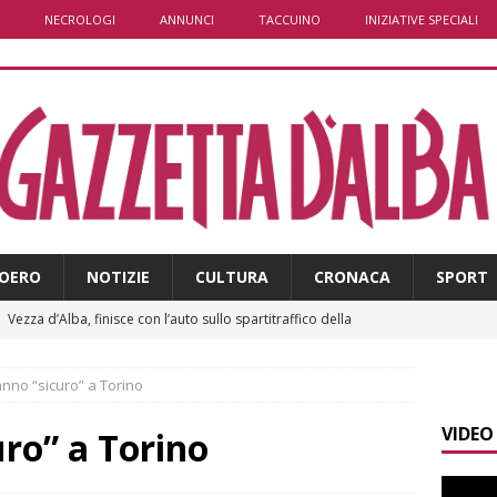
NECROLOGI
ANNUNCI
TACCUINO
INIZIATIVE SPECIALI
OERO
NOTIZIE
CULTURA
CRONACA
SPORT
]
Vezza d’Alba, finisce con l’auto sullo spartitraffico della
e in ospedale
CRONACA
no “sicuro” a Torino
]
La bella stagione riporta l’allarme sulle strade: cresce il
VIDEO
 NOTIZIE
ro” a Torino
]
Piemonte punta sull’automotive con le Aree di Accelerazione