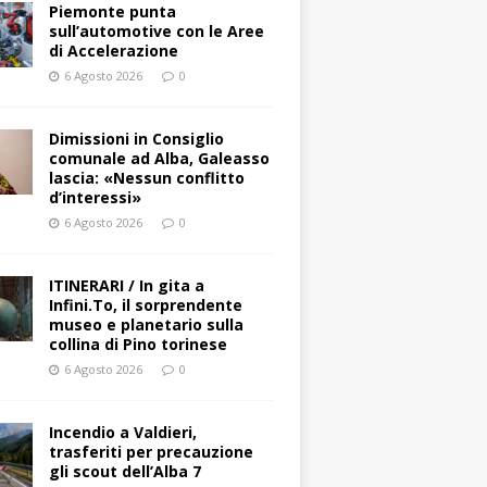
Piemonte punta
sull’automotive con le Aree
di Accelerazione
6 Agosto 2026
0
Dimissioni in Consiglio
comunale ad Alba, Galeasso
lascia: «Nessun conflitto
d’interessi»
6 Agosto 2026
0
ITINERARI / In gita a
Infini.To, il sorprendente
museo e planetario sulla
collina di Pino torinese
6 Agosto 2026
0
Incendio a Valdieri,
trasferiti per precauzione
gli scout dell’Alba 7