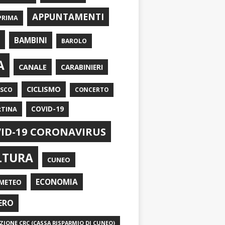
APPUNTAMENTI
PRIMA
I
BAMBINI
BAROLO
A
CANALE
CARABINIERI
CICLISMO
ASCO
CONCERTO
RTINA
COVID-19
ID-19 CORONAVIRUS
LTURA
CUNEO
ECONOMIA
METEO
ERO
IONE CRC (CASSA RISPARMIO DI CUNEO)