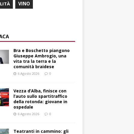
ILITÀ
VINO
ACA
Bra e Boschetto piangono
Giuseppe Ambrogio, una
vita tra la terra e la
comunità braidese
6 Agosto 2026
0
Vezza d’Alba, finisce con
l’auto sullo spartitraffico
della rotonda: giovane in
ospedale
6 Agosto 2026
0
Teatranti in cammino: gli