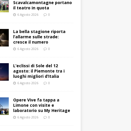
Scavalcamontagne portano
il teatro in quota
6 Agosto 2026
0
La bella stagione riporta
l’allarme sulle strade:
cresce il numero
6 Agosto 2026
0
L’eclissi di Sole del 12
agosto: il Piemonte tra i
luoghi migliori d’Italia
6 Agosto 2026
0
Opere Vive fa tappa a
Limone con visite e
laboratorio su My Heritage
6 Agosto 2026
0