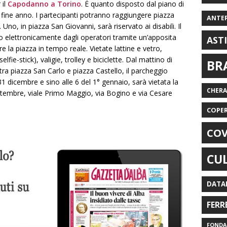
 il
Capodanno a Torino
. È quanto disposto dal piano di
i fine anno. I partecipanti potranno raggiungere piazza
ANTE
 Uno, in piazza San Giovanni, sarà riservato ai disabili. Il
o elettronicamente dagli operatori tramite un’apposita
AST
 la piazza in tempo reale. Vietate lattine e vetro,
fie-stick), valigie, trolley e biciclette. Dal mattino di
BR
tra piazza San Carlo e piazza Castello, il parcheggio
31 dicembre e sino alle 6 del 1° gennaio, sarà vietata la
CHER
ttembre, viale Primo Maggio, via Bogino e via Cesare
COPE
COV
CU
DATA
FERR
FONDAZ