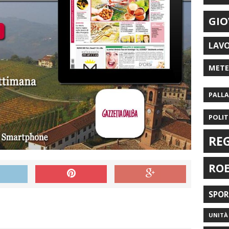
GIO
LAV
MET
PALL
POLIT
RE
RO
SPO
UNITÀ 