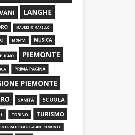
LANGHE
VANI
ORO
MAURIZIO MARELLO
EO
MUSICA
MONTÀ
PIEMONTE
APUGNO
PRIMA PAGINA
ICA
GIONE PIEMONTE
ERO
SCUOLA
SANITÀ
TURISMO
RT
TORINO
DI CRISI DELLA REGIONE PIEMONTE