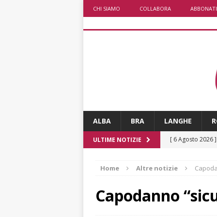
CHI SIAMO
COLLABORA
ABBONATI
ALBA
BRA
LANGHE
R
[ 6 Agosto 2026 
ULTIME NOTIZIE
rotonda: giovan
Home
Altre notizie
Capodan
[ 6 Agosto 2026 
numero
ALTRE
Capodanno “sicu
[ 6 Agosto 2026 