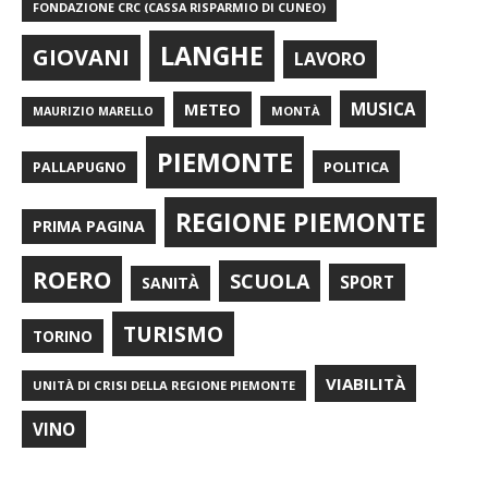
FONDAZIONE CRC (CASSA RISPARMIO DI CUNEO)
LANGHE
GIOVANI
LAVORO
METEO
MUSICA
MONTÀ
MAURIZIO MARELLO
PIEMONTE
POLITICA
PALLAPUGNO
REGIONE PIEMONTE
PRIMA PAGINA
ROERO
SCUOLA
SPORT
SANITÀ
TURISMO
TORINO
VIABILITÀ
UNITÀ DI CRISI DELLA REGIONE PIEMONTE
VINO