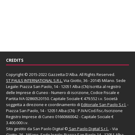
CREDITS
Copyright © 2015-2022 Gazzetta D'Alba. All Rights Reserved.
ST PAULS INTERNATIONAL S.R.L.
Via Giotto, 36 - 20145 Milano. Sede
Legale: Piazza San Paolo, 14 - 12051 Alba (CN) Iscritta al registro
delle Imprese di Cuneo - Numero di iscrizione, Codice Fiscale e
Partita IVA 02860520150. Capitale Sociale € 479.552 i.v. Società
soggetta a direzione e coordinamento di
Editoriale San Paolo
S.r.l.
-
Piazza San Paolo, 14 - 12051 Alba (CN) - P.IVA/Cod.fisc./Iscrizione
Registro Imprese di Cuneo 01660660042 - Capitale Sociale €
3.400.000 i.v.
Sito gestito da
San Paolo Digital
©
San Paolo Digital S.r.l.
, - Via
Giotto, 36 - Milano. Sede legale: Piazza San Paolo,14 - 12051 Alba