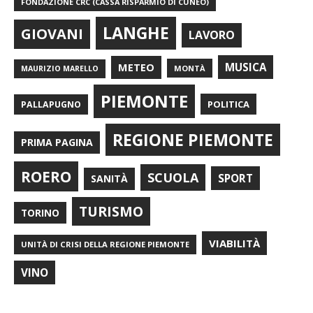
FONDAZIONE CRC (CASSA RISPARMIO DI CUNEO)
LANGHE
GIOVANI
LAVORO
METEO
MUSICA
MONTÀ
MAURIZIO MARELLO
PIEMONTE
POLITICA
PALLAPUGNO
REGIONE PIEMONTE
PRIMA PAGINA
ROERO
SCUOLA
SPORT
SANITÀ
TURISMO
TORINO
VIABILITÀ
UNITÀ DI CRISI DELLA REGIONE PIEMONTE
VINO