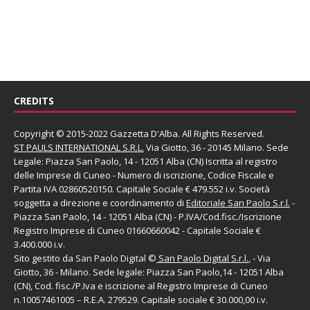
CREDITS
Copyright © 2015-2022 Gazzetta D'Alba. All Rights Reserved.
ST PAULS INTERNATIONAL S.R.L.
Via Giotto, 36 - 20145 Milano. Sede
Legale: Piazza San Paolo, 14 - 12051 Alba (CN) Iscritta al registro
delle Imprese di Cuneo - Numero di iscrizione, Codice Fiscale e
Partita IVA 02860520150. Capitale Sociale € 479.552 i.v. Società
soggetta a direzione e coordinamento di
Editoriale San Paolo
S.r.l.
-
Piazza San Paolo, 14 - 12051 Alba (CN) - P.IVA/Cod.fisc./Iscrizione
Registro Imprese di Cuneo 01660660042 - Capitale Sociale €
3.400.000 i.v.
Sito gestito da
San Paolo Digital
©
San Paolo Digital S.r.l.
, - Via
Giotto, 36 - Milano. Sede legale: Piazza San Paolo,14 - 12051 Alba
(CN), Cod. fisc./P.Iva e iscrizione al Registro Imprese di Cuneo
n.10057461005 – R.E.A. 279529. Capitale sociale € 30.000,00 i.v.