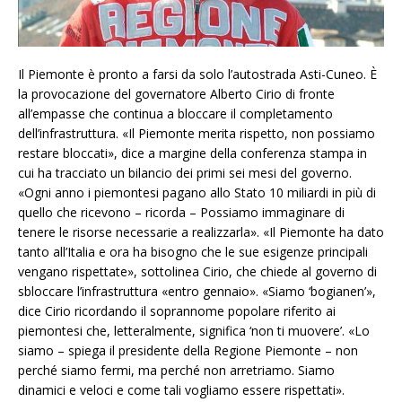
Il Piemonte è pronto a farsi da solo l’autostrada Asti-Cuneo. È
la provocazione del governatore Alberto Cirio di fronte
all’empasse che continua a bloccare il completamento
dell’infrastruttura. «Il Piemonte merita rispetto, non possiamo
restare bloccati», dice a margine della conferenza stampa in
cui ha tracciato un bilancio dei primi sei mesi del governo.
«Ogni anno i piemontesi pagano allo Stato 10 miliardi in più di
quello che ricevono – ricorda – Possiamo immaginare di
tenere le risorse necessarie a realizzarla». «Il Piemonte ha dato
tanto all’Italia e ora ha bisogno che le sue esigenze principali
vengano rispettate», sottolinea Cirio, che chiede al governo di
sbloccare l’infrastruttura «entro gennaio». «Siamo ‘bogianen’»,
dice Cirio ricordando il soprannome popolare riferito ai
piemontesi che, letteralmente, significa ‘non ti muovere’. «Lo
siamo – spiega il presidente della Regione Piemonte – non
perché siamo fermi, ma perché non arretriamo. Siamo
dinamici e veloci e come tali vogliamo essere rispettati».