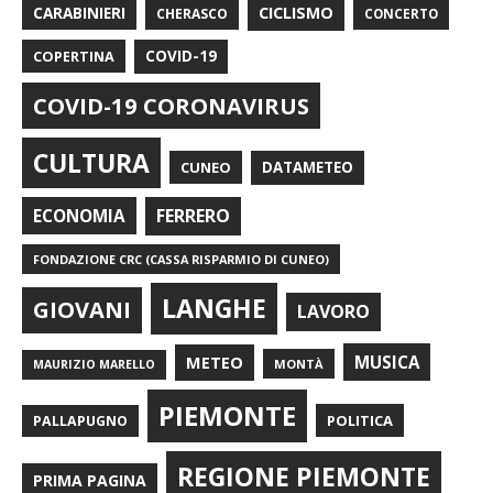
CARABINIERI
CICLISMO
CHERASCO
CONCERTO
COPERTINA
COVID-19
COVID-19 CORONAVIRUS
CULTURA
CUNEO
DATAMETEO
FERRERO
ECONOMIA
FONDAZIONE CRC (CASSA RISPARMIO DI CUNEO)
LANGHE
GIOVANI
LAVORO
METEO
MUSICA
MONTÀ
MAURIZIO MARELLO
PIEMONTE
POLITICA
PALLAPUGNO
REGIONE PIEMONTE
PRIMA PAGINA