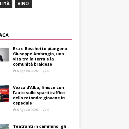
ILITÀ
VINO
ACA
Bra e Boschetto piangono
Giuseppe Ambrogio, una
vita tra la terra e la
comunità braidese
6 Agosto 2026
0
Vezza d’Alba, finisce con
l’auto sullo spartitraffico
della rotonda: giovane in
ospedale
6 Agosto 2026
0
Teatranti in cammino: gli