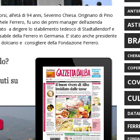
ANTE
rsi, all’età di 94 anni, Severino Chiesa. Originario di Pino
hele Ferrero, fu uno dei primi manager dell’azienda
AST
to a dirigere lo stabilimento tedesco di Stadtallendorf e
onsabile della Ferrero in Germania. E’ stato anche presidente
BR
dolciario e consigliere della Fondazione Ferrero.
CHER
COPE
COV
CU
DATA
FERR
FONDAZ