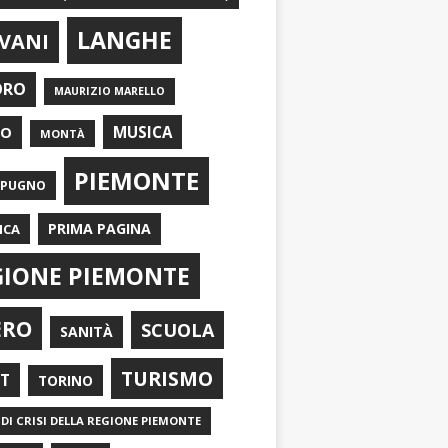
LANGHE
VANI
ORO
MAURIZIO MARELLO
EO
MUSICA
MONTÀ
PIEMONTE
APUGNO
PRIMA PAGINA
ICA
GIONE PIEMONTE
ERO
SCUOLA
SANITÀ
TURISMO
RT
TORINO
DI CRISI DELLA REGIONE PIEMONTE