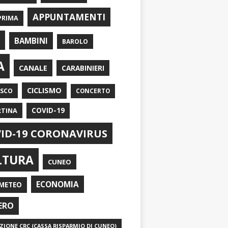
APPUNTAMENTI
PRIMA
I
BAMBINI
BAROLO
A
CANALE
CARABINIERI
CICLISMO
ASCO
CONCERTO
RTINA
COVID-19
ID-19 CORONAVIRUS
LTURA
CUNEO
ECONOMIA
METEO
ERO
IONE CRC (CASSA RISPARMIO DI CUNEO)