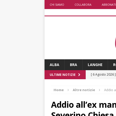
CHI SIAMO
COLLABORA
ABBONATI
ALBA
BRA
LANGHE
R
[ 6 Agosto 2026 
ULTIME NOTIZIE
rotonda: giovan
Home
Altre notizie
Addio a
[ 6 Agosto 2026 
numero
ALTRE
Addio all’ex man
[ 6 Agosto 2026 
Severino Chiesa