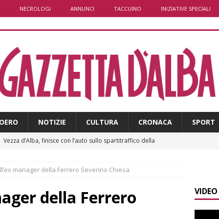
NECROLOGI
ANNUNCI
TACCUINO
INIZIATIVE SPECIALI
OERO
NOTIZIE
CULTURA
CRONACA
SPORT
]
Vezza d’Alba, finisce con l’auto sullo spartitraffico della
e in ospedale
CRONACA
ll’ex manager della Ferrero Severino Chiesa
]
La bella stagione riporta l’allarme sulle strade: cresce il
VIDEO
 NOTIZIE
ager della Ferrero
]
Piemonte punta sull’automotive con le Aree di Accelerazione