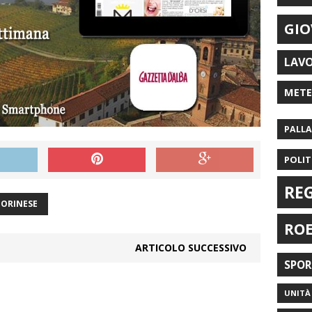
GIO
LAV
MET
PALL
POLIT
RE
TORINESE
RO
ARTICOLO SUCCESSIVO
SPO
UNITÀ 