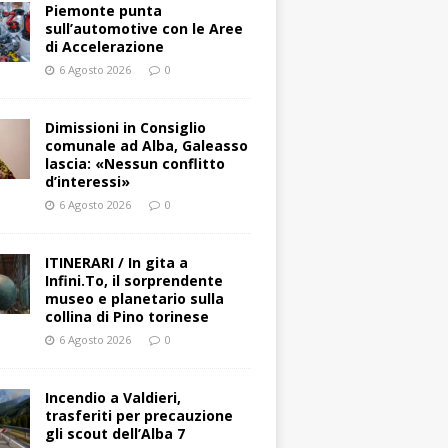
Piemonte punta
sull’automotive con le Aree
di Accelerazione
6 Agosto 2026
0
Dimissioni in Consiglio
comunale ad Alba, Galeasso
lascia: «Nessun conflitto
d’interessi»
6 Agosto 2026
0
ITINERARI / In gita a
Infini.To, il sorprendente
museo e planetario sulla
collina di Pino torinese
6 Agosto 2026
0
Incendio a Valdieri,
trasferiti per precauzione
gli scout dell’Alba 7