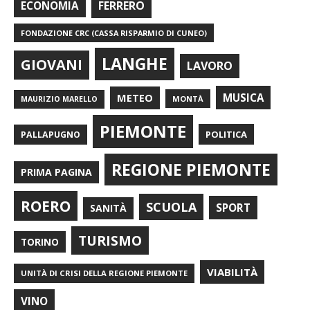
FERRERO
ECONOMIA
FONDAZIONE CRC (CASSA RISPARMIO DI CUNEO)
LANGHE
GIOVANI
LAVORO
METEO
MUSICA
MONTÀ
MAURIZIO MARELLO
PIEMONTE
POLITICA
PALLAPUGNO
REGIONE PIEMONTE
PRIMA PAGINA
ROERO
SCUOLA
SPORT
SANITÀ
TURISMO
TORINO
VIABILITÀ
UNITÀ DI CRISI DELLA REGIONE PIEMONTE
VINO