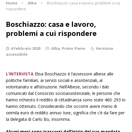
Home
Alba
Boschiazzo: casa e lavoro, problemi a cui
rispondere
Boschiazzo: casa e lavoro,
problemi a cui rispondere
4 Febbraio 2020
Alba
,
Primo Piano
Versione
accessibile
L’INTERVISTA
Elisa Boschiazzo è l’assessore albese alle
politiche familiari, ai servizi sociali e assistenziali, al
volontariato e all’istruzione. Nell’Albese, secondo i dati
comunicati dal Consorzio socioassistenziale, le persone che
hanno richiesto il reddito di cittadinanza sono state 460: 293 lo
hanno ottenuto. Considerando che occorre avere meno di
seimila euro di reddito annuo Isee, significa che c’è da fare per
la delegata di Carlo Bo, insomma.
Alcuni mesi sono trascorsi dall’inizio del suo mandato.