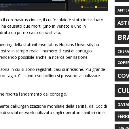
ANTE
il coronavirus cinese, il cui focolaio è stato individuato
AST
ione ha causato due morti (uno in Veneto e uno in
rato un primo caso di positività.
BR
neering della statunitense Johns Hopkins University ha
ostra in tempo reale il numero di casi di contagio
CHER
 rendendo possibile anche la ricerca per nazione.
COPE
ona in cui si sono registrati casi di infezione. Più grande
COV
 contagio. Cliccando sul bollino si possono visualizzare
CU
 che riporta l’andamento del contagio.
DATA
nte dall’Organizzazione mondiale della sanità, dal Cdc di
di social network utilizzato dagli operatori sanitari cinesi.
FERR
FONDAZ