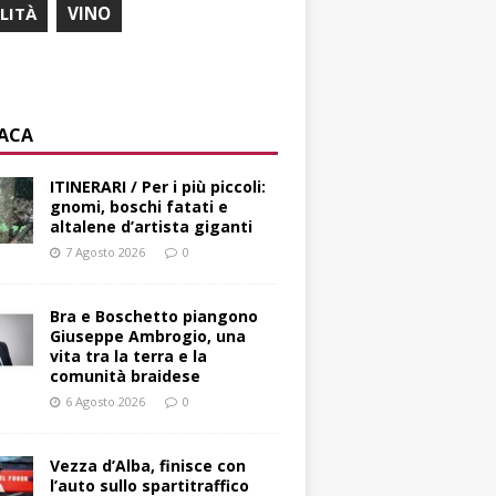
ILITÀ
VINO
ACA
ITINERARI / Per i più piccoli:
gnomi, boschi fatati e
altalene d’artista giganti
7 Agosto 2026
0
Bra e Boschetto piangono
Giuseppe Ambrogio, una
vita tra la terra e la
comunità braidese
6 Agosto 2026
0
Vezza d’Alba, finisce con
l’auto sullo spartitraffico