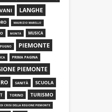
LANGHE
VANI
ORO
MAURIZIO MARELLO
EO
MUSICA
MONTÀ
PIEMONTE
APUGNO
PRIMA PAGINA
ICA
GIONE PIEMONTE
ERO
SCUOLA
SANITÀ
TURISMO
RT
TORINO
DI CRISI DELLA REGIONE PIEMONTE