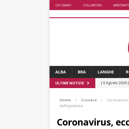
CHI SIAMO
COLLABORA
ABBONATI
ALBA
BRA
LANGHE
R
[ 6 Agosto 2026 
ULTIME NOTIZIE
terra e la comun
Home
Cronaca
Coronavirus,
[ 6 Agosto 2026 
dell’epidemia
rotonda: giovan
Coronavirus, ec
[ 6 Agosto 2026 