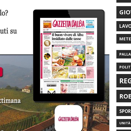
GIO
LAV
MET
PALL
POLIT
RE
RO
SPO
UNITÀ 