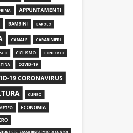
APPUNTAMENTI
PRIMA
I
BAMBINI
BAROLO
A
CANALE
CARABINIERI
CICLISMO
ASCO
CONCERTO
RTINA
COVID-19
ID-19 CORONAVIRUS
LTURA
CUNEO
ECONOMIA
METEO
ERO
IONE CRC (CASSA RISPARMIO DI CUNEO)