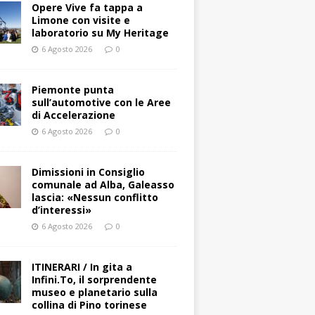
Opere Vive fa tappa a
Limone con visite e
laboratorio su My Heritage
6 Agosto 2026
0
Piemonte punta
sull’automotive con le Aree
di Accelerazione
6 Agosto 2026
0
Dimissioni in Consiglio
comunale ad Alba, Galeasso
lascia: «Nessun conflitto
d’interessi»
6 Agosto 2026
0
ITINERARI / In gita a
Infini.To, il sorprendente
museo e planetario sulla
collina di Pino torinese