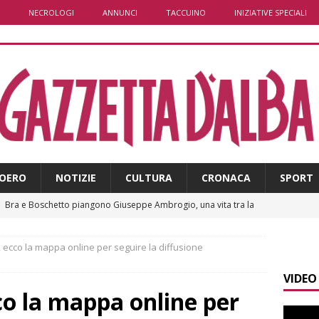
NECROLOGI
ANNUNCI
TACCUINO
INIZIATIVE SPECIALI
OERO
NOTIZIE
CULTURA
CRONACA
SPORT
]
Bra e Boschetto piangono Giuseppe Ambrogio, una vita tra la
ità braidese
BRA
 ecco la mappa online per seguire la diffusione
]
Vezza d’Alba, finisce con l’auto sullo spartitraffico della
VIDEO
e in ospedale
CRONACA
co la mappa online per
]
La bella stagione riporta l’allarme sulle strade: cresce il