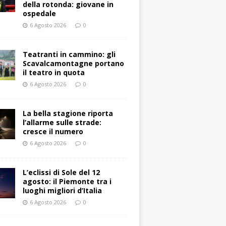
della rotonda: giovane in
ospedale
6 Agosto 2026
0
Teatranti in cammino: gli
Scavalcamontagne portano
il teatro in quota
6 Agosto 2026
0
La bella stagione riporta
l’allarme sulle strade:
cresce il numero
6 Agosto 2026
0
L’eclissi di Sole del 12
agosto: il Piemonte tra i
luoghi migliori d’Italia
6 Agosto 2026
0