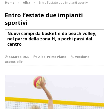
Home
Alba
Entro l’estate due impianti sportivi
Entro l’estate due impianti
sportivi
Nuovi campi da basket e da beach volley,
nel parco della zona H, a pochi passi dal
centro
5 Marzo 2020
Alba
,
Primo Piano
Versione
accessibile