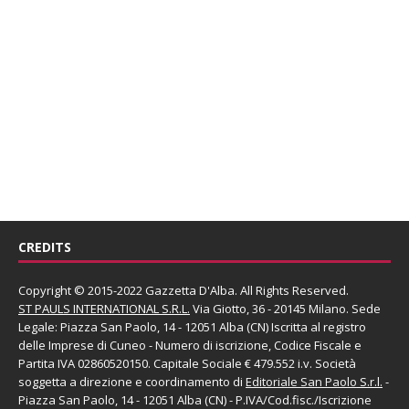
CREDITS
Copyright © 2015-2022 Gazzetta D'Alba. All Rights Reserved.
ST PAULS INTERNATIONAL S.R.L.
Via Giotto, 36 - 20145 Milano. Sede
Legale: Piazza San Paolo, 14 - 12051 Alba (CN) Iscritta al registro
delle Imprese di Cuneo - Numero di iscrizione, Codice Fiscale e
Partita IVA 02860520150. Capitale Sociale € 479.552 i.v. Società
soggetta a direzione e coordinamento di
Editoriale San Paolo
S.r.l.
-
Piazza San Paolo, 14 - 12051 Alba (CN) - P.IVA/Cod.fisc./Iscrizione