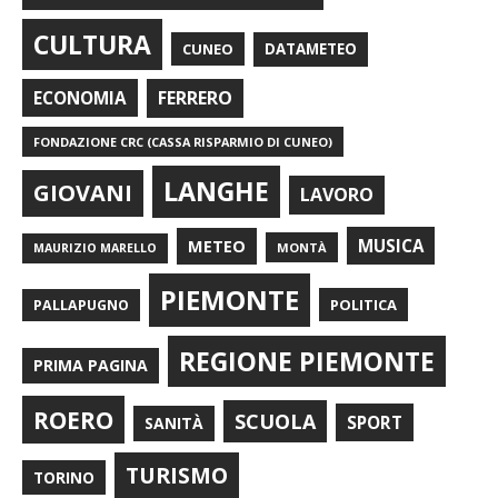
CULTURA
CUNEO
DATAMETEO
FERRERO
ECONOMIA
FONDAZIONE CRC (CASSA RISPARMIO DI CUNEO)
LANGHE
GIOVANI
LAVORO
METEO
MUSICA
MONTÀ
MAURIZIO MARELLO
PIEMONTE
POLITICA
PALLAPUGNO
REGIONE PIEMONTE
PRIMA PAGINA
ROERO
SCUOLA
SPORT
SANITÀ
TURISMO
TORINO