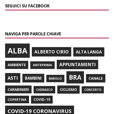
SEGUICI SU FACEBOOK
NAVIGA PER PAROLE CHIAVE
ALBA
ALBERTO CIRIO
ALTA LANGA
APPUNTAMENTI
AMBIENTE
ANTEPRIMA
BRA
ASTI
BAMBINI
CANALE
BAROLO
CARABINIERI
CICLISMO
CHERASCO
CONCERTO
COPERTINA
COVID-19
COVID-19 CORONAVIRUS