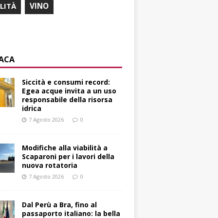
ILITÀ
VINO
ACA
Siccità e consumi record:
Egea acque invita a un uso
responsabile della risorsa
idrica
7 Agosto 2026
0
Modifiche alla viabilità a
Scaparoni per i lavori della
nuova rotatoria
7 Agosto 2026
0
​Dal Perù a Bra, fino al
passaporto italiano: la bella