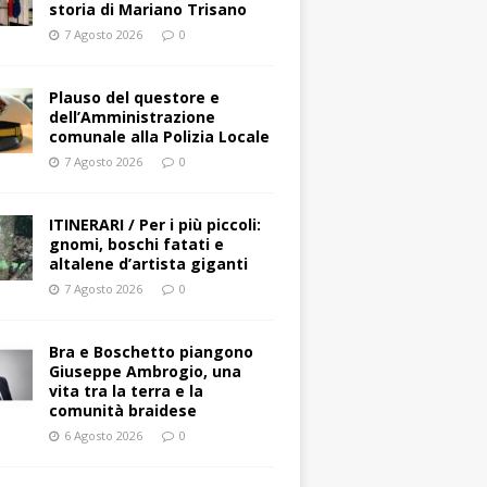
storia di Mariano Trisano
7 Agosto 2026
0
Plauso del questore e
dell’Amministrazione
comunale alla Polizia Locale
7 Agosto 2026
0
ITINERARI / Per i più piccoli:
gnomi, boschi fatati e
altalene d’artista giganti
7 Agosto 2026
0
Bra e Boschetto piangono
Giuseppe Ambrogio, una
vita tra la terra e la
comunità braidese
6 Agosto 2026
0