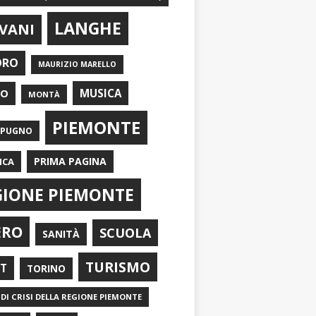
LANGHE
VANI
ORO
MAURIZIO MARELLO
EO
MUSICA
MONTÀ
PIEMONTE
APUGNO
PRIMA PAGINA
ICA
GIONE PIEMONTE
ERO
SCUOLA
SANITÀ
TURISMO
RT
TORINO
DI CRISI DELLA REGIONE PIEMONTE