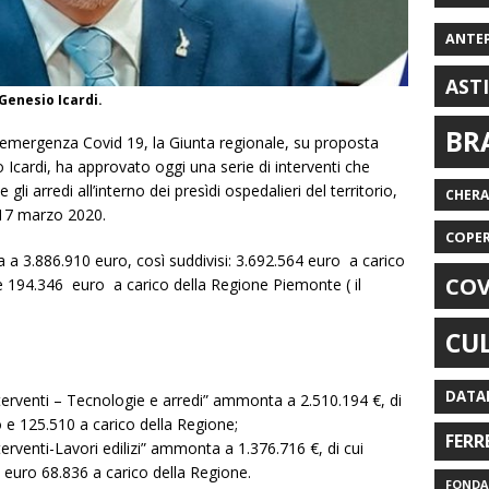
ANTE
AST
Genesio Icardi.
BR
’emergenza Covid 19, la Giunta regionale, su proposta
o Icardi, ha approvato oggi una serie di interventi che
 gli arredi all’interno dei presìdi ospedalieri del territorio,
CHER
 17 marzo 2020.
COPE
a a 3.886.910 euro, così suddivisi: 3.692.564 euro a carico
COV
e 194.346 euro a carico della Regione Piemonte ( il
CU
DATA
interventi – Tecnologie e arredi” ammonta a 2.510.194 €, di
o e 125.510 a carico della Regione;
FERR
nterventi-Lavori edilizi” ammonta a 1.376.716 €, di cui
 euro 68.836 a carico della Regione.
FONDAZ