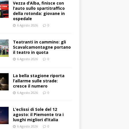
Vezza d’Alba, finisce con
l’auto sullo spartitraffico
della rotonda: giovane in
ospedale
6 Agosto 2026
0
Teatranti in cammino: gli
Scavalcamontagne portano
il teatro in quota
6 Agosto 2026
0
La bella stagione riporta
l’allarme sulle strade:
cresce il numero
6 Agosto 2026
0
L’eclissi di Sole del 12
agosto: il Piemonte tra i
luoghi migliori d’Italia
6 Agosto 2026
0