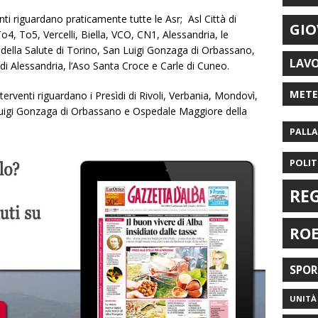
venti riguardano praticamente tutte le Asr; Asl Città di
GIO
o4, To5, Vercelli, Biella, VCO, CN1, Alessandria, le
 della Salute di Torino, San Luigi Gonzaga di Orbassano,
LAV
di Alessandria, l’Aso Santa Croce e Carle di Cuneo.
MET
interventi riguardano i Presìdi di Rivoli, Verbania, Mondovì,
 Luigi Gonzaga di Orbassano e Ospedale Maggiore della
PALL
POLIT
RE
RO
SPO
UNITÀ 