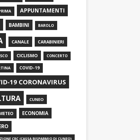
APPUNTAMENTI
PRIMA
I
BAMBINI
BAROLO
A
CANALE
CARABINIERI
CICLISMO
ASCO
CONCERTO
RTINA
COVID-19
ID-19 CORONAVIRUS
LTURA
CUNEO
ECONOMIA
METEO
ERO
IONE CRC (CASSA RISPARMIO DI CUNEO)