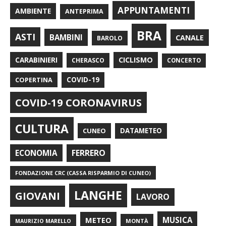
APPUNTAMENTI
AMBIENTE
ANTEPRIMA
BRA
ASTI
BAMBINI
CANALE
BAROLO
CARABINIERI
CICLISMO
CHERASCO
CONCERTO
COPERTINA
COVID-19
COVID-19 CORONAVIRUS
CULTURA
CUNEO
DATAMETEO
FERRERO
ECONOMIA
FONDAZIONE CRC (CASSA RISPARMIO DI CUNEO)
LANGHE
GIOVANI
LAVORO
METEO
MUSICA
MONTÀ
MAURIZIO MARELLO