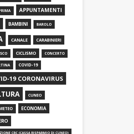
APPUNTAMENTI
PRIMA
I
BAMBINI
BAROLO
A
CANALE
CARABINIERI
CICLISMO
ASCO
CONCERTO
RTINA
COVID-19
ID-19 CORONAVIRUS
LTURA
CUNEO
ECONOMIA
METEO
ERO
IONE CRC (CASSA RISPARMIO DI CUNEO)