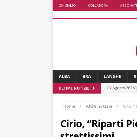
CHI SIAMO
COLLABORA
ABBONATI
ALBA
BRA
LANGHE
R
[ 7 Agosto 2026 
ULTIME NOTIZIE
d’artista giganti
Home
Altre notizie
Cirio, “
[ 6 Agosto 2026 
terra e la comun
Cirio, “Riparti 
[ 6 Agosto 2026 
strettissimi