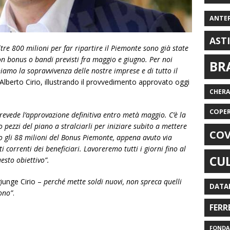
ANTE
AST
tre 800 milioni per far ripartire il Piemonte sono già state
on bonus o bandi previsti fra maggio e giugno. Per noi
BR
hiamo la sopravvivenza delle nostre imprese e di tutto il
Alberto Cirio, illustrando il provvedimento approvato oggi
CHER
COPE
evede l’approvazione definitiva entro metà maggio. C’è la
ezzi del piano a stralciarli per iniziare subito a mettere
COV
o gli 88 milioni del Bonus Piemonte, appena avuto via
i correnti dei beneficiari. Lavoreremo tutti i giorni fino al
CU
sto obiettivo”.
iunge Cirio –
perché mette soldi nuovi, non spreca quelli
DATA
sono”
.
FERR
FONDAZ