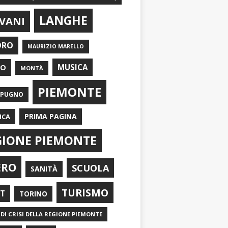
LANGHE
VANI
ORO
MAURIZIO MARELLO
EO
MUSICA
MONTÀ
PIEMONTE
APUGNO
PRIMA PAGINA
ICA
GIONE PIEMONTE
ERO
SCUOLA
SANITÀ
TURISMO
RT
TORINO
DI CRISI DELLA REGIONE PIEMONTE