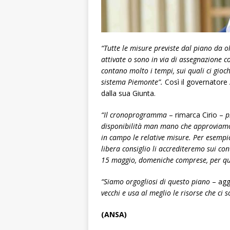
“Tutte le misure previste dal piano da ol
attivate o sono in via di assegnazione c
contano molto i tempi, sui quali ci gioc
sistema Piemonte”.
Così il governatore 
dalla sua Giunta.
“Il cronoprogramma
– rimarca Cirio –
pr
disponibilità man mano che approviamo p
in campo le relative misure. Per esempi
libera consiglio li accrediteremo sui cont
15 maggio, domeniche comprese, per que
“Siamo orgogliosi di questo piano
– agg
vecchi e usa al meglio le risorse che ci 
(ANSA)