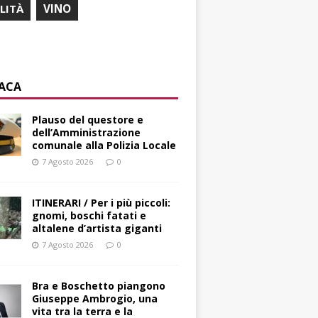
ILITÀ
VINO
ACA
Plauso del questore e
dell’Amministrazione
comunale alla Polizia Locale
7 Agosto 2026
0
ITINERARI / Per i più piccoli:
gnomi, boschi fatati e
altalene d’artista giganti
7 Agosto 2026
0
Bra e Boschetto piangono
Giuseppe Ambrogio, una
vita tra la terra e la