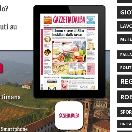
GIO
LAV
MET
PALL
POLIT
RE
RO
SPO
UNITÀ 