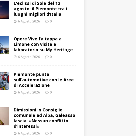
L’eclissi di Sole del 12
agosto: il Piemonte tra i
luoghi migliori d’Italia
6 Agosto 2026
0
Opere Vive fa tappa a
Limone con visite e
laboratorio su My Heritage
6 Agosto 2026
0
Piemonte punta
sull’automotive con le Aree
di Accelerazione
6 Agosto 2026
0
Dimissioni in Consiglio
comunale ad Alba, Galeasso
lascia: «Nessun conflitto
d’interessi»
6 Agosto 2026
0