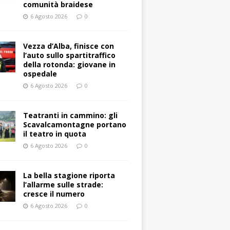
comunità braidese
6 Agosto 2026
0
Vezza d’Alba, finisce con
l’auto sullo spartitraffico
della rotonda: giovane in
ospedale
6 Agosto 2026
0
Teatranti in cammino: gli
Scavalcamontagne portano
il teatro in quota
6 Agosto 2026
0
La bella stagione riporta
l’allarme sulle strade:
cresce il numero
6 Agosto 2026
0