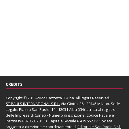
CREDITS
Copyright © 2015-2022 Gazzetta D'Alba. All Rights Reserved.
ST PAULS INTERNATIONAL S.R.L.
Via Giotto, 36 - 20145 Milano. Sede
Legale: Piazza San Paolo, 14 - 12051 Alba (CN) Iscritta al registro
delle Imprese di Cuneo - Numero di iscrizione, Codice Fiscale e
Partita IVA 02860520150. Capitale Sociale € 479.552 i.v. Società
soggetta a direzione e coordinamento di
Editoriale San Paolo
S.r.l.
-