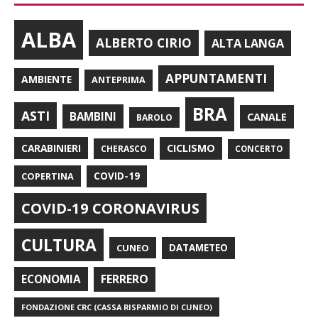
ALBA
ALBERTO CIRIO
ALTA LANGA
APPUNTAMENTI
AMBIENTE
ANTEPRIMA
BRA
ASTI
BAMBINI
CANALE
BAROLO
CARABINIERI
CICLISMO
CHERASCO
CONCERTO
COPERTINA
COVID-19
COVID-19 CORONAVIRUS
CULTURA
CUNEO
DATAMETEO
FERRERO
ECONOMIA
FONDAZIONE CRC (CASSA RISPARMIO DI CUNEO)