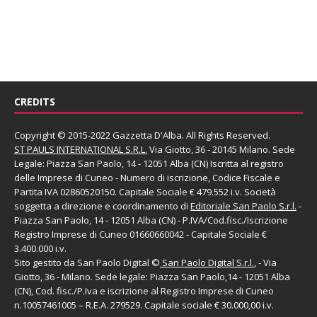
CREDITS
Copyright © 2015-2022 Gazzetta D'Alba. All Rights Reserved.
ST PAULS INTERNATIONAL S.R.L.
Via Giotto, 36 - 20145 Milano. Sede
Legale: Piazza San Paolo, 14 - 12051 Alba (CN) Iscritta al registro
delle Imprese di Cuneo - Numero di iscrizione, Codice Fiscale e
Partita IVA 02860520150. Capitale Sociale € 479.552 i.v. Società
soggetta a direzione e coordinamento di
Editoriale San Paolo
S.r.l.
-
Piazza San Paolo, 14 - 12051 Alba (CN) - P.IVA/Cod.fisc./Iscrizione
Registro Imprese di Cuneo 01660660042 - Capitale Sociale €
3.400.000 i.v.
Sito gestito da
San Paolo Digital
©
San Paolo Digital S.r.l.
, - Via
Giotto, 36 - Milano. Sede legale: Piazza San Paolo,14 - 12051 Alba
(CN), Cod. fisc./P.Iva e iscrizione al Registro Imprese di Cuneo
n.10057461005 – R.E.A. 279529. Capitale sociale € 30.000,00 i.v.