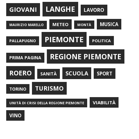
LANGHE
GIOVANI
LAVORO
METEO
MUSICA
MONTÀ
MAURIZIO MARELLO
PIEMONTE
POLITICA
PALLAPUGNO
REGIONE PIEMONTE
PRIMA PAGINA
ROERO
SCUOLA
SPORT
SANITÀ
TURISMO
TORINO
VIABILITÀ
UNITÀ DI CRISI DELLA REGIONE PIEMONTE
VINO