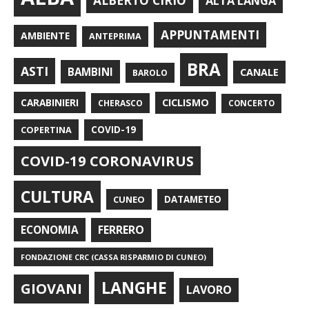
ALBERTO CIRIO
ALTA LANGA
APPUNTAMENTI
AMBIENTE
ANTEPRIMA
BRA
ASTI
BAMBINI
CANALE
BAROLO
CARABINIERI
CICLISMO
CHERASCO
CONCERTO
COPERTINA
COVID-19
COVID-19 CORONAVIRUS
CULTURA
CUNEO
DATAMETEO
FERRERO
ECONOMIA
FONDAZIONE CRC (CASSA RISPARMIO DI CUNEO)
LANGHE
GIOVANI
LAVORO