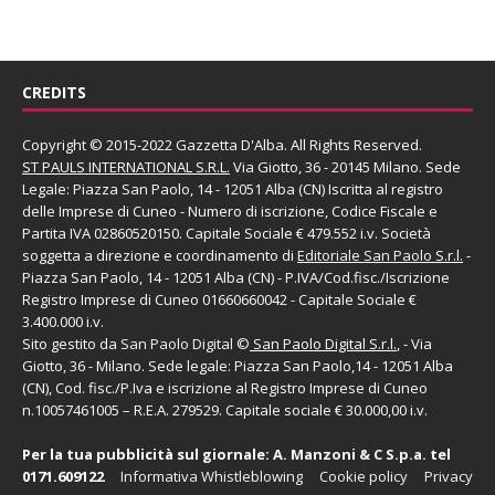
CREDITS
Copyright © 2015-2022 Gazzetta D'Alba. All Rights Reserved.
ST PAULS INTERNATIONAL S.R.L.
Via Giotto, 36 - 20145 Milano. Sede
Legale: Piazza San Paolo, 14 - 12051 Alba (CN) Iscritta al registro
delle Imprese di Cuneo - Numero di iscrizione, Codice Fiscale e
Partita IVA 02860520150. Capitale Sociale € 479.552 i.v. Società
soggetta a direzione e coordinamento di
Editoriale San Paolo
S.r.l.
-
Piazza San Paolo, 14 - 12051 Alba (CN) - P.IVA/Cod.fisc./Iscrizione
Registro Imprese di Cuneo 01660660042 - Capitale Sociale €
3.400.000 i.v.
Sito gestito da
San Paolo Digital
©
San Paolo Digital S.r.l.
, - Via
Giotto, 36 - Milano. Sede legale: Piazza San Paolo,14 - 12051 Alba
(CN), Cod. fisc./P.Iva e iscrizione al Registro Imprese di Cuneo
n.10057461005 – R.E.A. 279529. Capitale sociale € 30.000,00 i.v.
Per la tua pubblicità sul giornale:
A. Manzoni & C S.p.a.
tel
0171.609122
Informativa Whistleblowing
Cookie policy
Privacy