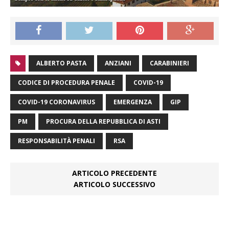
ALBERTO PASTA
ANZIANI
CARABINIERI
CODICE DI PROCEDURA PENALE
COVID-19
COVID-19 CORONAVIRUS
EMERGENZA
GIP
PM
PROCURA DELLA REPUBBLICA DI ASTI
RESPONSABILITÀ PENALI
RSA
ARTICOLO PRECEDENTE
ARTICOLO SUCCESSIVO