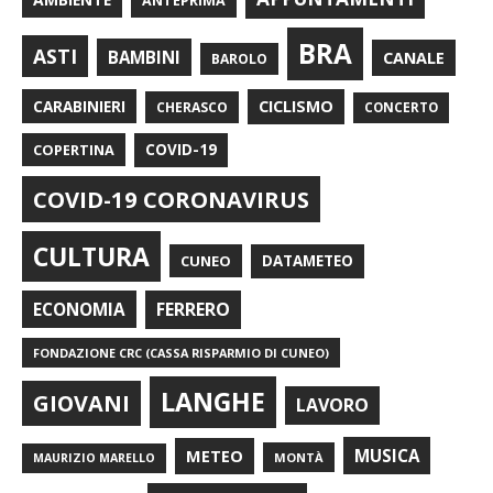
ANTEPRIMA
BRA
ASTI
BAMBINI
CANALE
BAROLO
CARABINIERI
CICLISMO
CHERASCO
CONCERTO
COPERTINA
COVID-19
COVID-19 CORONAVIRUS
CULTURA
CUNEO
DATAMETEO
FERRERO
ECONOMIA
FONDAZIONE CRC (CASSA RISPARMIO DI CUNEO)
LANGHE
GIOVANI
LAVORO
METEO
MUSICA
MONTÀ
MAURIZIO MARELLO