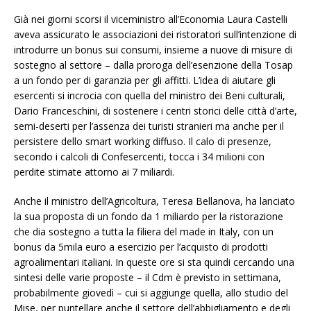
Già nei giorni scorsi il viceministro all’Economia Laura Castelli
aveva assicurato le associazioni dei ristoratori sull’intenzione di
introdurre un bonus sui consumi, insieme a nuove di misure di
sostegno al settore – dalla proroga dell’esenzione della Tosap
a un fondo per di garanzia per gli affitti. L’idea di aiutare gli
esercenti si incrocia con quella del ministro dei Beni culturali,
Dario Franceschini, di sostenere i centri storici delle città d’arte,
semi-deserti per l’assenza dei turisti stranieri ma anche per il
persistere dello smart working diffuso. Il calo di presenze,
secondo i calcoli di Confesercenti, tocca i 34 milioni con
perdite stimate attorno ai 7 miliardi.
Anche il ministro dell’Agricoltura, Teresa Bellanova, ha lanciato
la sua proposta di un fondo da 1 miliardo per la ristorazione
che dia sostegno a tutta la filiera del made in Italy, con un
bonus da 5mila euro a esercizio per l’acquisto di prodotti
agroalimentari italiani. In queste ore si sta quindi cercando una
sintesi delle varie proposte – il Cdm è previsto in settimana,
probabilmente giovedì – cui si aggiunge quella, allo studio del
Mise, per puntellare anche il settore dell’abbigliamento e degli