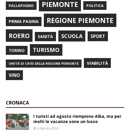
PIEMONTE
POLITICA
PALLAPUGNO
REGIONE PIEMONTE
PRIMA PAGINA
ROERO
SCUOLA
SPORT
SANITÀ
TURISMO
TORINO
VIABILITÀ
UNITÀ DI CRISI DELLA REGIONE PIEMONTE
VINO
CRONACA
I turisti ad agosto riempiono Alba, ma per
molti le vacanze sono un lusso
6 Agosto 2026