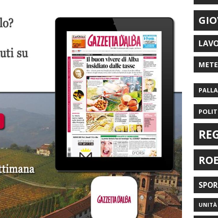
GIO
LAV
MET
PALL
POLIT
RE
RO
SPO
UNITÀ 