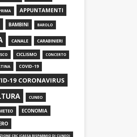
APPUNTAMENTI
PRIMA
I
BAMBINI
BAROLO
A
CANALE
CARABINIERI
CICLISMO
ASCO
CONCERTO
RTINA
COVID-19
ID-19 CORONAVIRUS
LTURA
CUNEO
ECONOMIA
METEO
ERO
IONE CRC (CASSA RISPARMIO DI CUNEO)