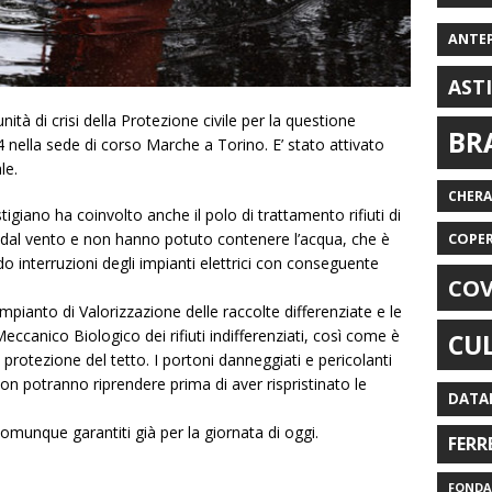
ANTE
AST
nità di crisi della Protezione civile per la questione
BR
 nella sede di corso Marche a Torino. E’ stato attivato
le.
CHER
tigiano ha coinvolto anche il polo di trattamento rifiuti di
ti dal vento e non hanno potuto contenere l’acqua, che è
COPE
 interruzioni degli impianti elettrici con conseguente
COV
impianto di Valorizzazione delle raccolte differenziate e le
ccanico Biologico dei rifiuti indifferenziati, così come è
CU
protezione del tetto. I portoni danneggiati e pericolanti
non potranno riprendere prima di aver rispristinato le
DATA
 comunque garantiti già per la giornata di oggi.
FERR
FONDAZ