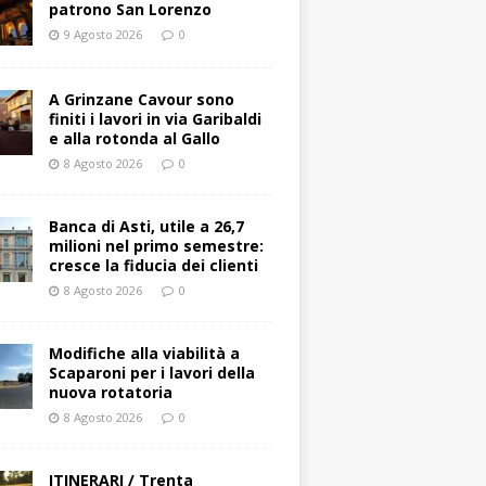
patrono San Lorenzo
9 Agosto 2026
0
A Grinzane Cavour sono
finiti i lavori in via Garibaldi
e alla rotonda al Gallo
8 Agosto 2026
0
Banca di Asti, utile a 26,7
milioni nel primo semestre:
cresce la fiducia dei clienti
8 Agosto 2026
0
Modifiche alla viabilità a
Scaparoni per i lavori della
nuova rotatoria
8 Agosto 2026
0
ITINERARI / Trenta