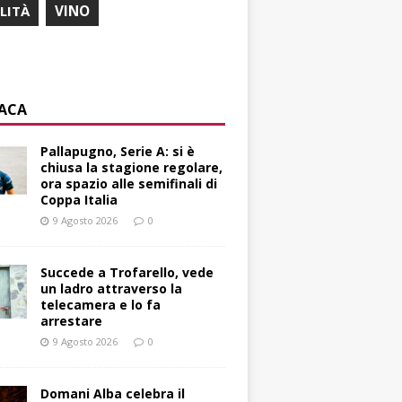
ILITÀ
VINO
ACA
Pallapugno, Serie A: si è
chiusa la stagione regolare,
ora spazio alle semifinali di
Coppa Italia
9 Agosto 2026
0
Succede a Trofarello, vede
un ladro attraverso la
telecamera e lo fa
arrestare
9 Agosto 2026
0
Domani Alba celebra il