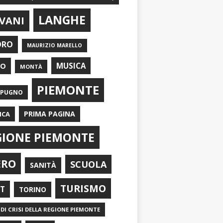
LANGHE
VANI
ORO
MAURIZIO MARELLO
EO
MUSICA
MONTÀ
PIEMONTE
APUGNO
PRIMA PAGINA
ICA
GIONE PIEMONTE
ERO
SCUOLA
SANITÀ
TURISMO
RT
TORINO
DI CRISI DELLA REGIONE PIEMONTE