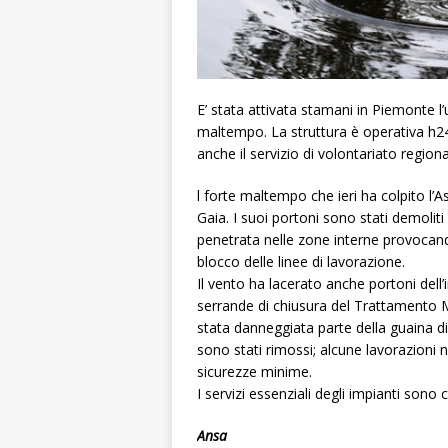
E’ stata attivata stamani in Piemonte l’u
maltempo. La struttura è operativa h24
anche il servizio di volontariato regiona
l forte maltempo che ieri ha colpito l’As
Gaia. I suoi portoni sono stati demoli
penetrata nelle zone interne provocando
blocco delle linee di lavorazione.
Il vento ha lacerato anche portoni dell’
serrande di chiusura del Trattamento Me
stata danneggiata parte della guaina di 
sono stati rimossi; alcune lavorazioni 
sicurezze minime.
I servizi essenziali degli impianti sono
Ansa