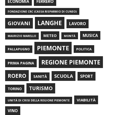
FERRERO
ECONOMIA
FONDAZIONE CRC (CASSA RISPARMIO DI CUNEO)
LANGHE
GIOVANI
LAVORO
METEO
MUSICA
MONTÀ
MAURIZIO MARELLO
PIEMONTE
POLITICA
PALLAPUGNO
REGIONE PIEMONTE
PRIMA PAGINA
ROERO
SCUOLA
SPORT
SANITÀ
TURISMO
TORINO
VIABILITÀ
UNITÀ DI CRISI DELLA REGIONE PIEMONTE
VINO