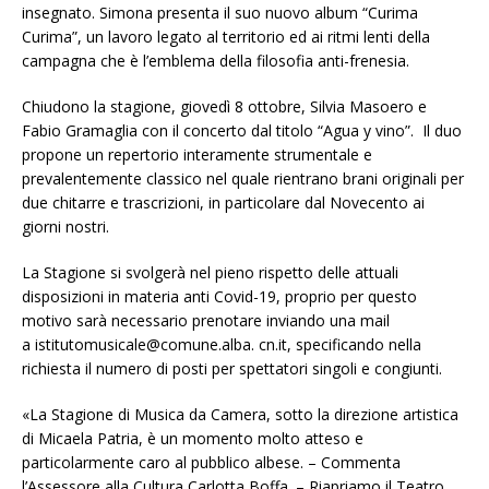
insegnato. Simona presenta il suo nuovo album “Curima
Curima”, un lavoro legato al territorio ed ai ritmi lenti della
campagna che è l’emblema della filosofia anti-frenesia.
Chiudono la stagione, giovedì 8 ottobre, Silvia Masoero e
Fabio Gramaglia con il concerto dal titolo “Agua y vino”. Il duo
propone un repertorio interamente strumentale e
prevalentemente classico nel quale rientrano brani originali per
due chitarre e trascrizioni, in particolare dal Novecento ai
giorni nostri.
La Stagione si svolgerà nel pieno rispetto delle attuali
disposizioni in materia anti Covid-19, proprio per questo
motivo sarà necessario prenotare inviando una mail
a istitutomusicale@comune.alba. cn.it, specificando nella
richiesta il numero di posti per spettatori singoli e congiunti.
«La Stagione di Musica da Camera, sotto la direzione artistica
di Micaela Patria, è un momento molto atteso e
particolarmente caro al pubblico albese. – Commenta
l’Assessore alla Cultura Carlotta Boffa. – Riapriamo il Teatro