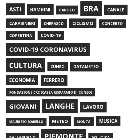
BRA
ASTI
BAMBINI
CANALE
BAROLO
CARABINIERI
CICLISMO
CHERASCO
CONCERTO
COPERTINA
COVID-19
COVID-19 CORONAVIRUS
CULTURA
CUNEO
DATAMETEO
FERRERO
ECONOMIA
FONDAZIONE CRC (CASSA RISPARMIO DI CUNEO)
LANGHE
GIOVANI
LAVORO
METEO
MUSICA
MONTÀ
MAURIZIO MARELLO
PIEMONTE
POLITICA
PALLAPUGNO