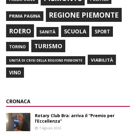
REGIONE PIEMONTE
PRIMA PAGINA
ROERO
SCUOLA
SPORT
SANITÀ
TURISMO
TORINO
VIABILITÀ
UNITÀ DI CRISI DELLA REGIONE PIEMONTE
VINO
CRONACA
Rotary Club Bra: arriva il “Premio per
l’Eccellenza”
7 Agosto 2026