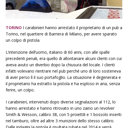
TORINO
I carabinieri hanno arrestato il proprietario di un pub a
Torino, nel quartiere di Barriera di Milano, per avere sparato
un colpo di pistola.
L’intenzione dell’uomo, italiano di 60 anni, con alle spalle
precedenti penali, era quello di allontanare alcuni clienti con cui
aveva avuto un diverbio dopo la chiusura del locale. I clienti
infatti volevano rientrare nel pub perché uno di loro sosteneva
di aver perso lì il suo portafoglio. La situazione è degenerata e
il proprietario ha estratto la pistola e ha esploso in aria, senza
ferire, un colpo.
I carabinieri, intervenuti dopo diverse segnalazioni al 112, lo
hanno arrestato e hanno ritrovato in uno zaino un revolver
Smith & Wesson, calibro 38, con 5 proiettili e 1 bossolo inseriti
nel tamburo, oltre ad altre 3 munizioni dello stesso calibro.
Dalle indagini la pistola è risultata rubata nel 2014 e verrà