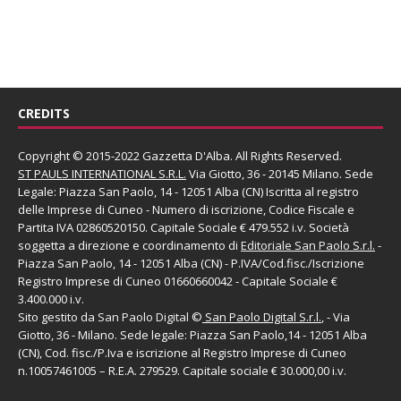
CREDITS
Copyright © 2015-2022 Gazzetta D'Alba. All Rights Reserved.
ST PAULS INTERNATIONAL S.R.L.
Via Giotto, 36 - 20145 Milano. Sede
Legale: Piazza San Paolo, 14 - 12051 Alba (CN) Iscritta al registro
delle Imprese di Cuneo - Numero di iscrizione, Codice Fiscale e
Partita IVA 02860520150. Capitale Sociale € 479.552 i.v. Società
soggetta a direzione e coordinamento di
Editoriale San Paolo
S.r.l.
-
Piazza San Paolo, 14 - 12051 Alba (CN) - P.IVA/Cod.fisc./Iscrizione
Registro Imprese di Cuneo 01660660042 - Capitale Sociale €
3.400.000 i.v.
Sito gestito da
San Paolo Digital
©
San Paolo Digital S.r.l.
, - Via
Giotto, 36 - Milano. Sede legale: Piazza San Paolo,14 - 12051 Alba
(CN), Cod. fisc./P.Iva e iscrizione al Registro Imprese di Cuneo
n.10057461005 – R.E.A. 279529. Capitale sociale € 30.000,00 i.v.