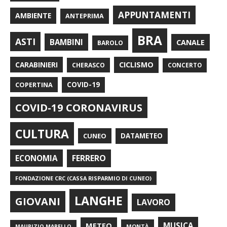
APPUNTAMENTI
AMBIENTE
ANTEPRIMA
BRA
ASTI
BAMBINI
CANALE
BAROLO
CARABINIERI
CICLISMO
CHERASCO
CONCERTO
COPERTINA
COVID-19
COVID-19 CORONAVIRUS
CULTURA
CUNEO
DATAMETEO
FERRERO
ECONOMIA
FONDAZIONE CRC (CASSA RISPARMIO DI CUNEO)
LANGHE
GIOVANI
LAVORO
METEO
MUSICA
MONTÀ
MAURIZIO MARELLO