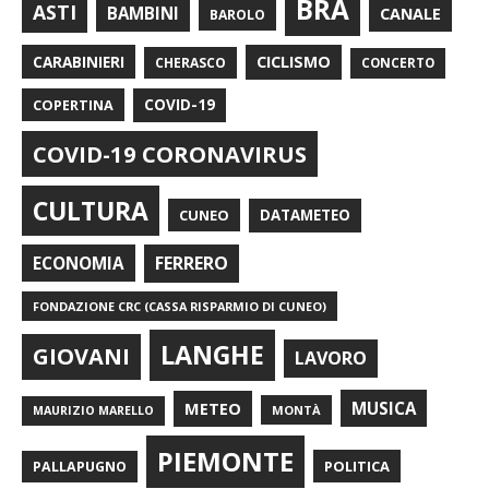
BRA
ASTI
BAMBINI
CANALE
BAROLO
CARABINIERI
CICLISMO
CHERASCO
CONCERTO
COPERTINA
COVID-19
COVID-19 CORONAVIRUS
CULTURA
CUNEO
DATAMETEO
FERRERO
ECONOMIA
FONDAZIONE CRC (CASSA RISPARMIO DI CUNEO)
LANGHE
GIOVANI
LAVORO
METEO
MUSICA
MONTÀ
MAURIZIO MARELLO
PIEMONTE
POLITICA
PALLAPUGNO