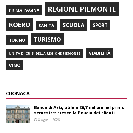
REGIONE PIEMONTE
PRIMA PAGINA
ROERO
SCUOLA
SPORT
SANITÀ
TURISMO
TORINO
VIABILITÀ
UNITÀ DI CRISI DELLA REGIONE PIEMONTE
VINO
CRONACA
Banca di Asti, utile a 26,7 milioni nel primo
semestre: cresce la fiducia dei clienti
8 Agosto 2026