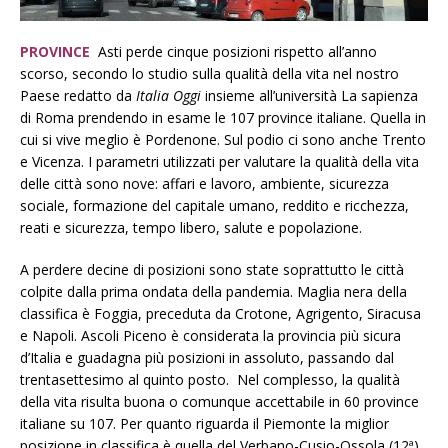
PROVINCE
Asti perde cinque posizioni rispetto all’anno
scorso, secondo lo studio sulla qualità della vita nel nostro
Paese redatto da
Italia Oggi
insieme all’università La sapienza
di Roma prendendo in esame le 107 province italiane. Quella in
cui si vive meglio è Pordenone. Sul podio ci sono anche Trento
e Vicenza. I parametri utilizzati per valutare la qualità della vita
delle città sono nove: affari e lavoro, ambiente, sicurezza
sociale, formazione del capitale umano, reddito e ricchezza,
reati e sicurezza, tempo libero, salute e popolazione.
A perdere decine di posizioni sono state soprattutto le città
colpite dalla prima ondata della pandemia. Maglia nera della
classifica è Foggia, preceduta da Crotone, Agrigento, Siracusa
e Napoli. Ascoli Piceno è considerata la provincia più sicura
d’Italia e guadagna più posizioni in assoluto, passando dal
trentasettesimo al quinto posto. Nel complesso, la qualità
della vita risulta buona o comunque accettabile in 60 province
italiane su 107. Per quanto riguarda il Piemonte la miglior
posizione in classifica è quella del Verbano-Cusio-Ossola (12ª)