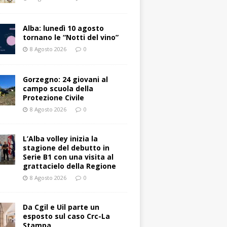
Alba: lunedì 10 agosto
tornano le “Notti del vino”
8 Agosto 2026
0
Gorzegno: 24 giovani al
campo scuola della
Protezione Civile
8 Agosto 2026
0
L’Alba volley inizia la
stagione del debutto in
Serie B1 con una visita al
grattacielo della Regione
8 Agosto 2026
0
Da Cgil e Uil parte un
esposto sul caso Crc-La
Stampa