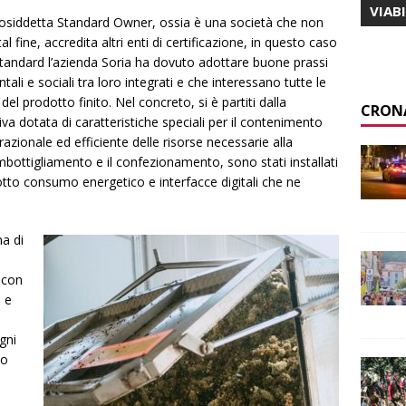
VIAB
cosiddetta Standard Owner, ossia è una società che non
l fine, accredita altri enti di certificazione, in questo caso
o standard l’azienda Soria ha dovuto adottare buone prassi
ali e sociali tra loro integrati e che interessano tutte le
del prodotto finito. Nel concreto, si è partiti dalla
CRON
a dotata di caratteristiche speciali per il contenimento
 razionale ed efficiente delle risorse necessarie alla
mbottigliamento e il confezionamento, sono stati installati
otto consumo energetico e interfacce digitali che ne
na di
a con
a e
ogni
no