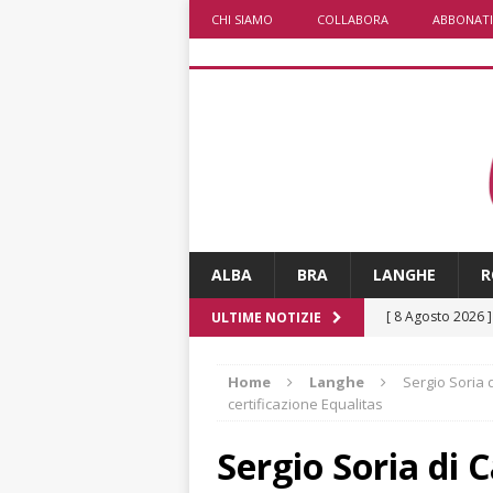
CHI SIAMO
COLLABORA
ABBONATI
ALBA
BRA
LANGHE
R
[ 8 Agosto 2026 
ULTIME NOTIZIE
paese attivo
L
[ 8 Agosto 2026 
Home
Langhe
Sergio Soria d
certificazione Equalitas
NOTIZIE
[ 8 Agosto 2026 
Sergio Soria di C
[ 8 Agosto 2026 