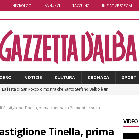
NECROLOGI
ANNUNCI
TACCUINO
INIZIATIVE SPECIALI
OERO
NOTIZIE
CULTURA
CRONACA
SPORT
]
La festa di San Rocco dimostra che Santo Stefano Belbo è un
ANGHE
]
Palio di Asti: da lunedì 10 agosto parte l’allestimento
ALTRE
i Castiglione Tinella, prima cantina in Piemonte con la
VIDEO
]
Alba: lunedì 10 agosto tornano le “Notti del vino”
ALBA
astiglione Tinella, prima
]
Gorzegno: 24 giovani al campo scuola della Protezione Civile