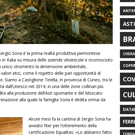
ANTE
AST
BR
Sergio Soria è la prima realtà produttiva piemontese
CHER
 in Italia su misura delle aziende vitivinicole e riconosciuto
COPE
 un unico strumento la dimensione ambientale,
lori etici, come il rispetto delle pari opportunità di
COV
ne. Siamo a Castiglione Tinella, in provincia di Cuneo, tra le
tà dall’Unesco nel 2014, in una delle zone collinari più
CU
edita alla produzione dell’Asti spumante e del Moscato
minazione alla quale la famiglia Soria è dedita ormai da
DATA
Alcuni mesi fa la cantina di Sergio Soria ha
FERR
avviato l’iter per l’ottenimento della
certificazione Equalitas: «Lo abbiamo fatto
FONDAZ