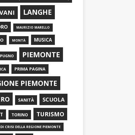
LANGHE
VANI
ORO
MAURIZIO MARELLO
EO
MUSICA
MONTÀ
PIEMONTE
APUGNO
PRIMA PAGINA
ICA
GIONE PIEMONTE
ERO
SCUOLA
SANITÀ
TURISMO
RT
TORINO
DI CRISI DELLA REGIONE PIEMONTE