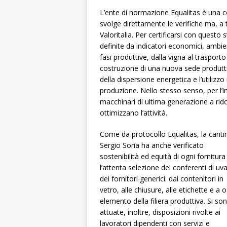
L’ente di normazione Equalitas è una 
svolge direttamente le verifiche ma, a ta
Valoritalia. Per certificarsi con quest
definite da indicatori economici, ambient
fasi produttive, dalla vigna al trasporto 
costruzione di una nuova sede produttiv
della dispersione energetica e l’utilizzo
produzione. Nello stesso senso, per l’i
macchinari di ultima generazione a rid
ottimizzano l’attività.
Come da protocollo Equalitas, la canti
Sergio Soria ha anche verificato
sostenibilità ed equità di ogni fornitur
l’attenta selezione dei conferenti di uv
dei fornitori generici: dai contenitori in
vetro, alle chiusure, alle etichette e a 
elemento della filiera produttiva. Si so
attuate, inoltre, disposizioni rivolte ai
lavoratori dipendenti con servizi e