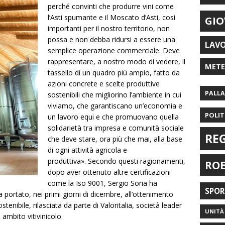
perché convinti che produrre vini come
l’Asti spumante e il Moscato d’Asti, così
GIO
importanti per il nostro territorio, non
possa e non debba ridursi a essere una
LAV
semplice operazione commerciale. Deve
rappresentare, a nostro modo di vedere, il
MET
tassello di un quadro più ampio, fatto da
azioni concrete e scelte produttive
PALL
sostenibili che migliorino l’ambiente in cui
viviamo, che garantiscano un’economia e
POLIT
un lavoro equi e che promuovano quella
solidarietà tra impresa e comunità sociale
RE
che deve stare, ora più che mai, alla base
di ogni attività agricola e
produttiva». Secondo questi ragionamenti,
RO
dopo aver ottenuto altre certificazioni
come la Iso 9001, Sergio Soria ha
SPO
 portato, nei primi giorni di dicembre, all’ottenimento
stenibile, rilasciata da parte di Valoritalia, società leader
UNITÀ 
n ambito vitivinicolo.