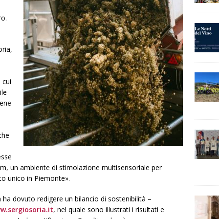
ro.
oria,
 cui
ile
bene
che
esse
om, un ambiente di stimolazione multisensoriale per
tto unico in Piemonte».
a ha dovuto redigere un bilancio di sostenibilità –
w.sergiosoria.it
, nel quale sono illustrati i risultati e