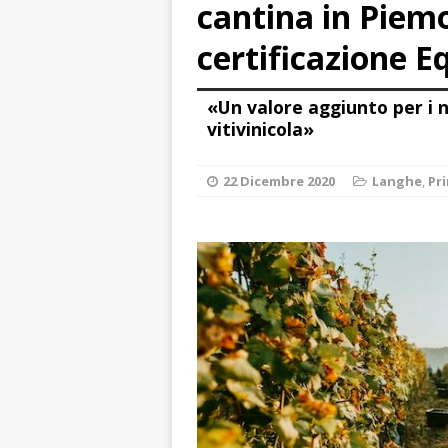
cantina in Piem
LANGHE
certificazione E
[ 8 Agosto 2026 
visita al grattac
«Un valore aggiunto per i nos
vitivinicola»
[ 8 Agosto 2026 
[ 8 Agosto 2026 
22 Dicembre 2020
Langhe
,
Pr
ALBA
[ 8 Agosto 2026 
degrado
CRO