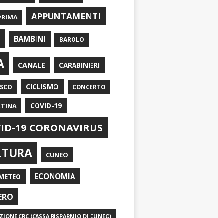
APPUNTAMENTI
PRIMA
I
BAMBINI
BAROLO
A
CANALE
CARABINIERI
CICLISMO
ASCO
CONCERTO
RTINA
COVID-19
ID-19 CORONAVIRUS
LTURA
CUNEO
ECONOMIA
METEO
ERO
IONE CRC (CASSA RISPARMIO DI CUNEO)