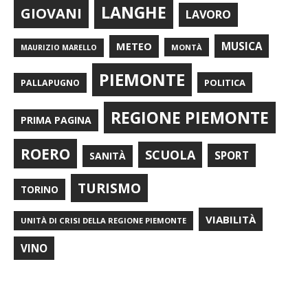
LANGHE
GIOVANI
LAVORO
METEO
MUSICA
MONTÀ
MAURIZIO MARELLO
PIEMONTE
POLITICA
PALLAPUGNO
REGIONE PIEMONTE
PRIMA PAGINA
ROERO
SCUOLA
SPORT
SANITÀ
TURISMO
TORINO
VIABILITÀ
UNITÀ DI CRISI DELLA REGIONE PIEMONTE
VINO