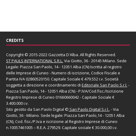
CREDITS
Copyright © 2015-2022 Gazzetta D'Alba. All Rights Reserved.
ST PAULS INTERNATIONAL S.R.L.
Via Giotto, 36 - 20145 Milano. Sede
Legale: Piazza San Paolo, 14 - 12051 Alba (CN) Iscritta al registro
delle Imprese di Cuneo - Numero di iscrizione, Codice Fiscale e
Partita IVA 02860520150. Capitale Sociale € 479.552 i.v. Società
soggetta a direzione e coordinamento di
Editoriale San Paolo
S.r.l.
-
Piazza San Paolo, 14 - 12051 Alba (CN) - P.IVA/Cod.fisc./Iscrizione
Registro Imprese di Cuneo 01660660042 - Capitale Sociale €
3.400.000 i.v.
Sito gestito da
San Paolo Digital
©
San Paolo Digital S.r.l.
, - Via
Giotto, 36 - Milano. Sede legale: Piazza San Paolo,14 - 12051 Alba
(CN), Cod. fisc./P.Iva e iscrizione al Registro Imprese di Cuneo
n.10057461005 – R.E.A. 279529. Capitale sociale € 30.000,00 i.v.