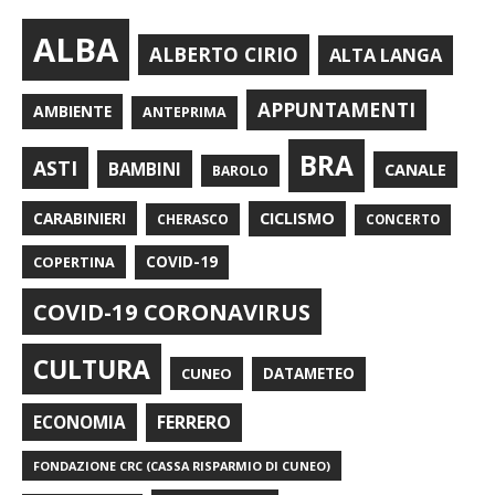
ALBA
ALBERTO CIRIO
ALTA LANGA
APPUNTAMENTI
AMBIENTE
ANTEPRIMA
BRA
ASTI
BAMBINI
CANALE
BAROLO
CARABINIERI
CICLISMO
CHERASCO
CONCERTO
COPERTINA
COVID-19
COVID-19 CORONAVIRUS
CULTURA
CUNEO
DATAMETEO
FERRERO
ECONOMIA
FONDAZIONE CRC (CASSA RISPARMIO DI CUNEO)