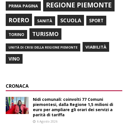
REGIONE PIEMONTE
PRIMA PAGINA
ROERO
SCUOLA
SPORT
SANITÀ
TURISMO
TORINO
VIABILITÀ
UNITÀ DI CRISI DELLA REGIONE PIEMONTE
VINO
CRONACA
Nidi comunali: coinvolti 77 Comuni
piemontesi, dalla Regione 1,5 milioni di
euro per ampliare gli orari dei servizi a
parità di tariffa
6 Agosto 2026