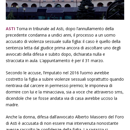
ASTI
Torna in tribunale ad Asti, dopo l’annullamento della
precedente condanna a undici anni, il processo a un uomo
accusato di violenza sessuale sulla figlia: il caso è quello della
sentenza letta dal giudice prima ancora di ascoltare uno degli
avvocati della difesa e subito dopo, dichiarata nulla e
stracciata in aula. L’appuntamento è per il 31 marzo.
Secondo le accuse, l’imputato nel 2016 l’uomo avrebbe
costretto la figlia a subire violenze sessuali soprattutto quando
rientrava dal carcere in permesso premio; le imponeva di
dormire con lui e la minacciava, sia a voce che attraverso sms,
dicendole che se fosse andata via di casa avrebbe ucciso la
madre.
Anche la donna, difesa dall’avvocato Alberto Masoero del Foro
di Asti è accusata di non essere mai intervenuta nonostante
avesse raccolto le confidenze della figlia. La ragazza si