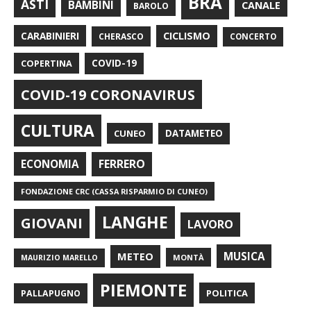
BRA
ASTI
BAMBINI
CANALE
BAROLO
CARABINIERI
CICLISMO
CHERASCO
CONCERTO
COPERTINA
COVID-19
COVID-19 CORONAVIRUS
CULTURA
CUNEO
DATAMETEO
FERRERO
ECONOMIA
FONDAZIONE CRC (CASSA RISPARMIO DI CUNEO)
LANGHE
GIOVANI
LAVORO
METEO
MUSICA
MONTÀ
MAURIZIO MARELLO
PIEMONTE
POLITICA
PALLAPUGNO