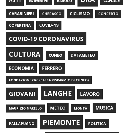
ASTI
BAMBINI
CANALE
BAROLO
CARABINIERI
CICLISMO
CHERASCO
CONCERTO
COPERTINA
COVID-19
COVID-19 CORONAVIRUS
CULTURA
CUNEO
DATAMETEO
FERRERO
ECONOMIA
FONDAZIONE CRC (CASSA RISPARMIO DI CUNEO)
LANGHE
GIOVANI
LAVORO
METEO
MUSICA
MONTÀ
MAURIZIO MARELLO
PIEMONTE
POLITICA
PALLAPUGNO