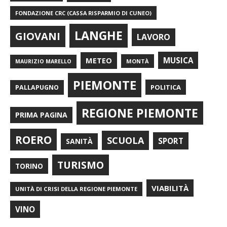
FONDAZIONE CRC (CASSA RISPARMIO DI CUNEO)
LANGHE
GIOVANI
LAVORO
METEO
MUSICA
MONTÀ
MAURIZIO MARELLO
PIEMONTE
POLITICA
PALLAPUGNO
REGIONE PIEMONTE
PRIMA PAGINA
ROERO
SCUOLA
SPORT
SANITÀ
TURISMO
TORINO
VIABILITÀ
UNITÀ DI CRISI DELLA REGIONE PIEMONTE
VINO