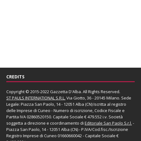
CREDITS
Copyright © 2015-2022 Gazzetta D'Alba. All Rights Reserved.
ST PAULS INTERNATIONAL S.R.L.
Via Giotto, 36 - 20145 Milano. Sede
Legale: Piazza San Paolo, 14 - 12051 Alba (CN) Iscritta al registro
delle Imprese di Cuneo - Numero di iscrizione, Codice Fiscale e
Partita IVA 02860520150. Capitale Sociale € 479.552 i.v. Società
soggetta a direzione e coordinamento di
Editoriale San Paolo
S.r.l.
-
Piazza San Paolo, 14 - 12051 Alba (CN) - P.IVA/Cod.fisc./Iscrizione
Registro Imprese di Cuneo 01660660042 - Capitale Sociale €