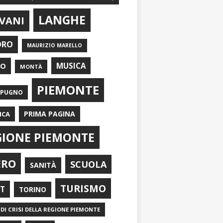
LANGHE
VANI
ORO
MAURIZIO MARELLO
EO
MUSICA
MONTÀ
PIEMONTE
APUGNO
PRIMA PAGINA
ICA
GIONE PIEMONTE
ERO
SCUOLA
SANITÀ
TURISMO
RT
TORINO
DI CRISI DELLA REGIONE PIEMONTE