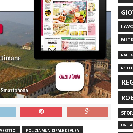
GIO
LAV
MET
PALL
POLIT
RE
RO
SPO
UNITÀ 
VESTITO
POLIZIA MUNICIPALE DI ALBA