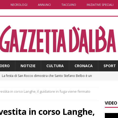
NECROLOGI
ANNUNCI
TACCUINO
INIZIATIVE SPECIALI
OERO
NOTIZIE
CULTURA
CRONACA
SPORT
]
La festa di San Rocco dimostra che Santo Stefano Belbo è un
ANGHE
estita in corso Langhe, il guidatore in fuga viene fermato
]
Palio di Asti: da lunedì 10 agosto parte l’allestimento
ALTRE
VIDEO
vestita in corso Langhe,
]
Alba: lunedì 10 agosto tornano le “Notti del vino”
ALBA