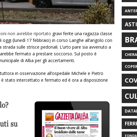
ANTE
AST
ioni non avrebbe riportato
gravi ferite una ragazza classe
BR
i oggi (lunedì 17 febbraio) in corso Langhe all’angolo con
 strada sulle strisce pedonali. L’urto pare sia avvenuto a
 sarebbe fermato a prestare soccorso. Sul posto è
CHER
municipale di Alba per gli accertamenti.
COPE
tuttora in osservazione all’ospedale Michele e Pietro
COV
 è stato intercettato e fermato ed è ora a disposizione
CU
DATA
FERR
FONDAZ