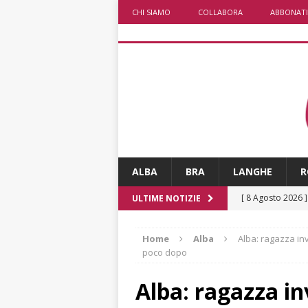
CHI SIAMO
COLLABORA
ABBONATI
ALBA
BRA
LANGHE
R
[ 8 Agosto 2026 
ULTIME NOTIZIE
paese attivo
L
Home
Alba
Alba: ragazza inv
[ 8 Agosto 2026 
poco dopo
NOTIZIE
Alba: ragazza in
[ 8 Agosto 2026 