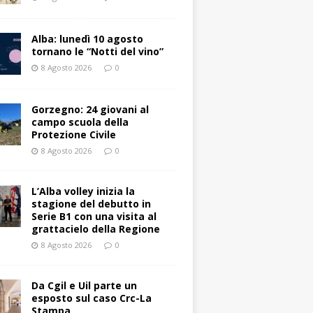
Alba: lunedì 10 agosto
tornano le “Notti del vino”
8 Agosto 2026
0
Gorzegno: 24 giovani al
campo scuola della
Protezione Civile
8 Agosto 2026
0
L’Alba volley inizia la
stagione del debutto in
Serie B1 con una visita al
grattacielo della Regione
8 Agosto 2026
0
Da Cgil e Uil parte un
esposto sul caso Crc-La
Stampa