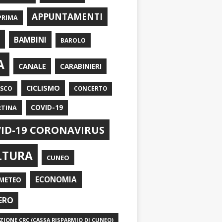
APPUNTAMENTI
PRIMA
I
BAMBINI
BAROLO
A
CANALE
CARABINIERI
CICLISMO
ASCO
CONCERTO
RTINA
COVID-19
ID-19 CORONAVIRUS
LTURA
CUNEO
ECONOMIA
METEO
ERO
IONE CRC (CASSA RISPARMIO DI CUNEO)