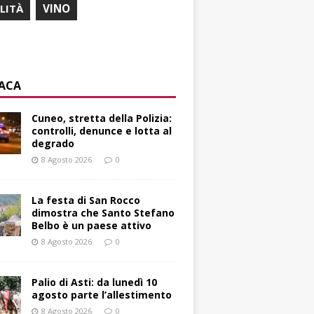
ILITÀ
VINO
ACA
Cuneo, stretta della Polizia:
controlli, denunce e lotta al
degrado
8 Agosto 2026
0
La festa di San Rocco
dimostra che Santo Stefano
Belbo è un paese attivo
8 Agosto 2026
0
Palio di Asti: da lunedì 10
agosto parte l’allestimento
8 Agosto 2026
0