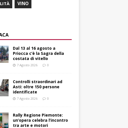
ILITÀ
VINO
ACA
Dal 13 al 16 agosto a
Priocca c’è la Sagra della
costata di vitello
7 Agosto 2026
0
Controlli straordinari ad
Asti: oltre 150 persone
identificate
7 Agosto 2026
0
Rally Regione Piemonte:
un’opera celebra l’incontro
tra arte e motori