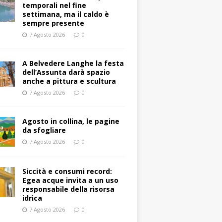
temporali nel fine
settimana, ma il caldo è
sempre presente
7 Agosto 2026
0
A Belvedere Langhe la festa
dell’Assunta darà spazio
anche a pittura e scultura
7 Agosto 2026
0
Agosto in collina, le pagine
da sfogliare
7 Agosto 2026
0
Siccità e consumi record:
Egea acque invita a un uso
responsabile della risorsa
idrica
7 Agosto 2026
0