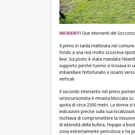
INCIDENTI
Due interventi del Soccorso
Il primo in tarda mattinata nel comune
fondo a una riva molto scoscesa ripor
lievi. Sul posto è stata mandata l’eli
supporto perché l’uomo si trovava in 
imbarellare l’infortunato e issarlo vers
verticali.
Il secondo intervento nel primo pomer
un’escursionista è rimasta bloccata su 
quota di circa 2300 metri. La donna si t
indicazioni precise sulla sua localizzaz
rischiava di compromettere la mission
di intensità della bufera, l’equipe a bor
zona estremamente pericolosa e ha proc