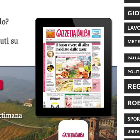
GIO
LAV
MET
PALL
POLIT
RE
RO
SPO
UNITÀ 