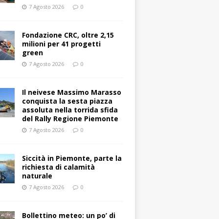
7 Agosto 2026
0
Fondazione CRC, oltre 2,15
milioni per 41 progetti
green
7 Agosto 2026
0
Il neivese Massimo Marasso
conquista la sesta piazza
assoluta nella torrida sfida
del Rally Regione Piemonte
7 Agosto 2026
0
Siccità in Piemonte, parte la
richiesta di calamità
naturale
7 Agosto 2026
0
Bollettino meteo: un po’ di