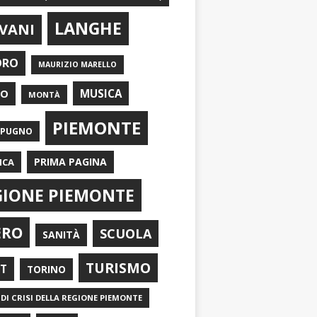
LANGHE
VANI
ORO
MAURIZIO MARELLO
EO
MUSICA
MONTÀ
PIEMONTE
APUGNO
PRIMA PAGINA
ICA
GIONE PIEMONTE
ERO
SCUOLA
SANITÀ
TURISMO
RT
TORINO
DI CRISI DELLA REGIONE PIEMONTE