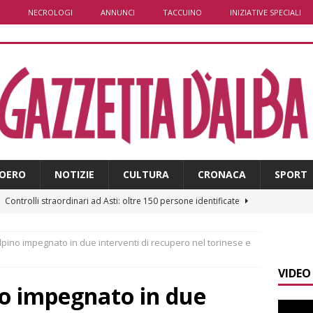
NECROLOGI
ANNUNCI
TACCUINO
INIZIATIVE SPECIALI
OERO
NOTIZIE
CULTURA
CRONACA
SPORT
]
Controlli straordinari ad Asti: oltre 150 persone identificate
alpino impegnato in due interventi di recupero nel torinese e
]
Fondazione CRC, oltre 2,15 milioni per 41 progetti green
VIDEO
no impegnato in due
]
Siccità in Piemonte, parte la richiesta di calamità naturale