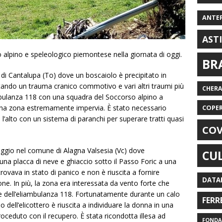
ANTE
AST
 alpino e speleologico piemontese nella giornata di oggi.
BR
 di Cantalupa (To) dove un boscaiolo è precipitato in
tando un trauma cranico commotivo e vari altri traumi più
CHER
ambulanza 118 con una squadra del Soccorso alpino a
una zona estremamente impervia. È stato necessario
COPE
o l’alto con un sistema di paranchi per superare tratti quasi
COV
iggio nel comune di Alagna Valsesia (Vc) dove
CU
una placca di neve e ghiaccio sotto il Passo Foric a una
rovava in stato di panico e non è riuscita a fornire
DATA
ione. In più, la zona era interessata da vento forte che
e dell’eliambulanza 118. Fortunatamente durante un calo
FERR
do dell’elicottero è riuscita a individuare la donna in una
eduto con il recupero. È stata ricondotta illesa ad
FONDAZ