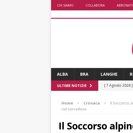
CHI SIAMO
COLLABORA
ABBONATI
ALBA
BRA
LANGHE
R
[ 7 Agosto 2026 
ULTIME NOTIZIE
CRONACA
Home
Cronaca
Il Soccorso 
[ 7 Agosto 2026 
nel vercellese
ALTRE NOTIZIE
Il Soccorso alpi
[ 7 Agosto 2026 