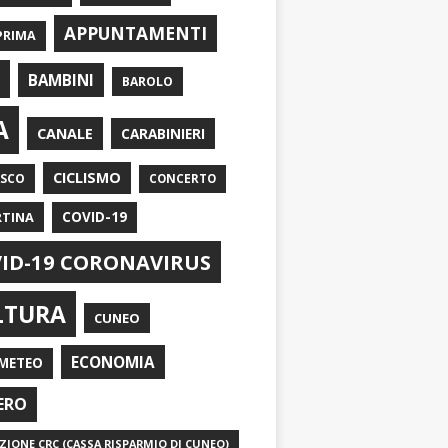
APPUNTAMENTI
PRIMA
I
BAMBINI
BAROLO
A
CANALE
CARABINIERI
CICLISMO
ASCO
CONCERTO
RTINA
COVID-19
ID-19 CORONAVIRUS
LTURA
CUNEO
ECONOMIA
METEO
ERO
IONE CRC (CASSA RISPARMIO DI CUNEO)