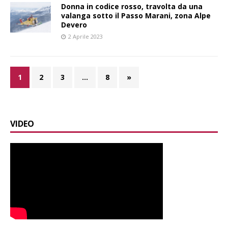
Donna in codice rosso, travolta da una
valanga sotto il Passo Marani, zona Alpe
Devero
2 Aprile 2023
1
2
3
…
8
»
VIDEO