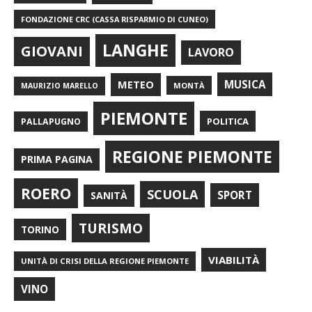
FONDAZIONE CRC (CASSA RISPARMIO DI CUNEO)
LANGHE
GIOVANI
LAVORO
METEO
MUSICA
MONTÀ
MAURIZIO MARELLO
PIEMONTE
POLITICA
PALLAPUGNO
REGIONE PIEMONTE
PRIMA PAGINA
ROERO
SCUOLA
SPORT
SANITÀ
TURISMO
TORINO
VIABILITÀ
UNITÀ DI CRISI DELLA REGIONE PIEMONTE
VINO