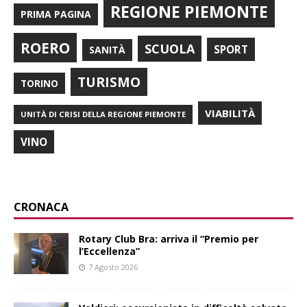
REGIONE PIEMONTE
PRIMA PAGINA
ROERO
SCUOLA
SPORT
SANITÀ
TURISMO
TORINO
VIABILITÀ
UNITÀ DI CRISI DELLA REGIONE PIEMONTE
VINO
CRONACA
Rotary Club Bra: arriva il “Premio per
l’Eccellenza”
7 Agosto 2026