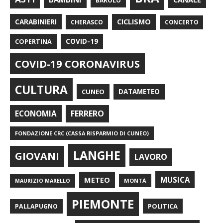
BAROLO
CARABINIERI
CICLISMO
CHERASCO
CONCERTO
COPERTINA
COVID-19
COVID-19 CORONAVIRUS
CULTURA
CUNEO
DATAMETEO
FERRERO
ECONOMIA
FONDAZIONE CRC (CASSA RISPARMIO DI CUNEO)
LANGHE
GIOVANI
LAVORO
METEO
MUSICA
MONTÀ
MAURIZIO MARELLO
PIEMONTE
POLITICA
PALLAPUGNO