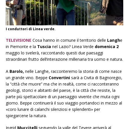
I conduttori di Linea verde.
TELEVISIONE
Cosa hanno in comune il territorio delle
Langh
e
in Piemonte e la
Tuscia
nel Lazio? Linea Verde
domenica 2
maggio lo svelerà, raccontando questi due paesaggi
straordinari frutto dell’interazione millenaria tra uomo e natura.
A
Barolo,
nelle Langhe, racconteremo la storia di come nasce
un grande vino. Beppe
Convertini
sarà a Civita di Bagnoregio,
la “città che muore” ma che in realtà, come ci racconteranno
geologi, storici e abitanti del paese, è la città che resiste, la
parte più spettacolare di un paesaggio vivente che muta ogni
giorno. Beppe continuerà il suo viaggio portandoci in mezzo al
«coro lunare di calanchi silenziosi e splendenti» per
spiegarcene la natura.
Ingrid
Muccitelli
seguendo la valle del Tevere arriverà al