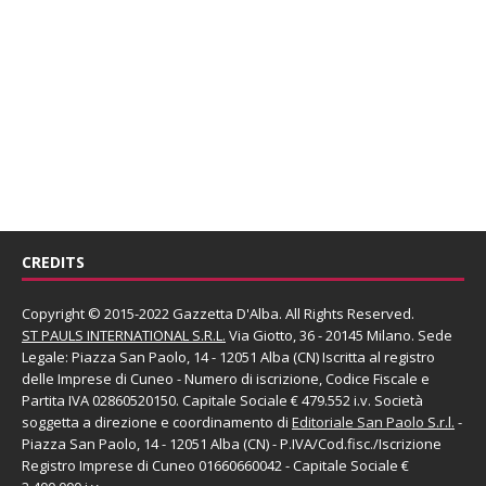
CREDITS
Copyright © 2015-2022 Gazzetta D'Alba. All Rights Reserved.
ST PAULS INTERNATIONAL S.R.L.
Via Giotto, 36 - 20145 Milano. Sede
Legale: Piazza San Paolo, 14 - 12051 Alba (CN) Iscritta al registro
delle Imprese di Cuneo - Numero di iscrizione, Codice Fiscale e
Partita IVA 02860520150. Capitale Sociale € 479.552 i.v. Società
soggetta a direzione e coordinamento di
Editoriale San Paolo
S.r.l.
-
Piazza San Paolo, 14 - 12051 Alba (CN) - P.IVA/Cod.fisc./Iscrizione
Registro Imprese di Cuneo 01660660042 - Capitale Sociale €