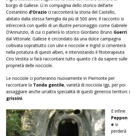
borgo di Gallese. Lì in compagnia dello storico dell’arte
Costantino
d’Orazio
ci racconterà la storia del Castello,
abitato dalla stessa famiglia da più di 500 anni. Il racconto si
intreccerà con quello di un illustre personaggio come Gabriele
D’Annunzio, di cui ci parlerà lo storico Giordano Bruno
Guerri
dal Vittoriale. Gallese è circondato da una dolce campagna
coltivata soprattutto con ulivi e nocciole e Ingrid si cimenterà
nella potatura di questi alberi, e intervistando il fitoterapeuta
Ciro Vestita si farà raccontare tutto quanto c’è da sapere sulle
proprietà delle nocciole.
Le nocciole ci porteranno nuovamente in Piemonte per
raccontare la
Tonda gentile
, varietà di nocciola Igp, per poi
assaggiare anche un’altra specialità di questi generosi territori: i
grissini
.
E infine
Peppon
e
si
perderà