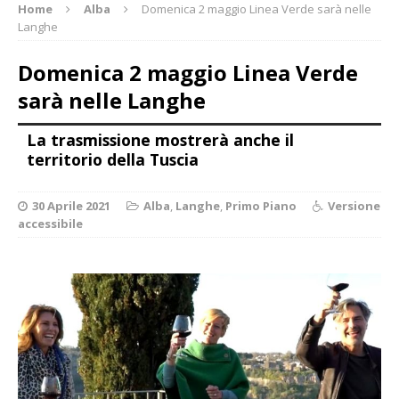
Home
Alba
Domenica 2 maggio Linea Verde sarà nelle
Langhe
Domenica 2 maggio Linea Verde
sarà nelle Langhe
La trasmissione mostrerà anche il
territorio della Tuscia
30 Aprile 2021
Alba
,
Langhe
,
Primo Piano
Versione
accessibile