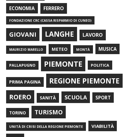
FERRERO
ECONOMIA
FONDAZIONE CRC (CASSA RISPARMIO DI CUNEO)
LANGHE
GIOVANI
LAVORO
METEO
MUSICA
MONTÀ
MAURIZIO MARELLO
PIEMONTE
POLITICA
PALLAPUGNO
REGIONE PIEMONTE
PRIMA PAGINA
ROERO
SCUOLA
SPORT
SANITÀ
TURISMO
TORINO
VIABILITÀ
UNITÀ DI CRISI DELLA REGIONE PIEMONTE