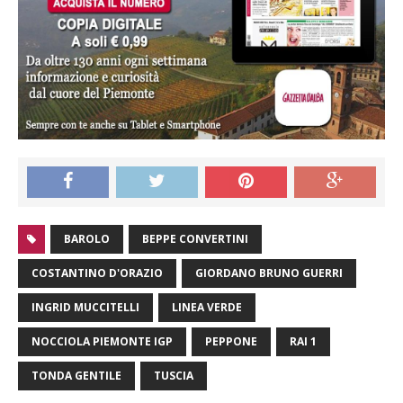
BAROLO
BEPPE CONVERTINI
COSTANTINO D'ORAZIO
GIORDANO BRUNO GUERRI
INGRID MUCCITELLI
LINEA VERDE
NOCCIOLA PIEMONTE IGP
PEPPONE
RAI 1
TONDA GENTILE
TUSCIA