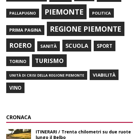
PIEMONTE
POLITICA
PALLAPUGNO
REGIONE PIEMONTE
PRIMA PAGINA
ROERO
SCUOLA
SPORT
SANITÀ
TURISMO
TORINO
VIABILITÀ
UNITÀ DI CRISI DELLA REGIONE PIEMONTE
VINO
CRONACA
ITINERARI / Trenta chilometri su due ruote
lungo il Belbo