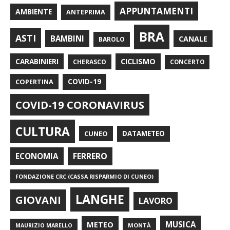
APPUNTAMENTI
AMBIENTE
ANTEPRIMA
BRA
ASTI
BAMBINI
CANALE
BAROLO
CARABINIERI
CICLISMO
CHERASCO
CONCERTO
COPERTINA
COVID-19
COVID-19 CORONAVIRUS
CULTURA
CUNEO
DATAMETEO
FERRERO
ECONOMIA
FONDAZIONE CRC (CASSA RISPARMIO DI CUNEO)
LANGHE
GIOVANI
LAVORO
METEO
MUSICA
MONTÀ
MAURIZIO MARELLO