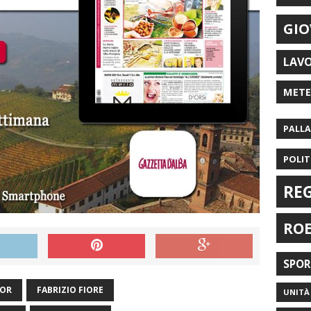
GIO
LAV
MET
PALL
POLIT
RE
RO
SPO
TOR
FABRIZIO FIORE
UNITÀ 