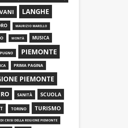
LANGHE
VANI
ORO
MAURIZIO MARELLO
EO
MUSICA
MONTÀ
PIEMONTE
APUGNO
PRIMA PAGINA
ICA
GIONE PIEMONTE
ERO
SCUOLA
SANITÀ
TURISMO
RT
TORINO
DI CRISI DELLA REGIONE PIEMONTE