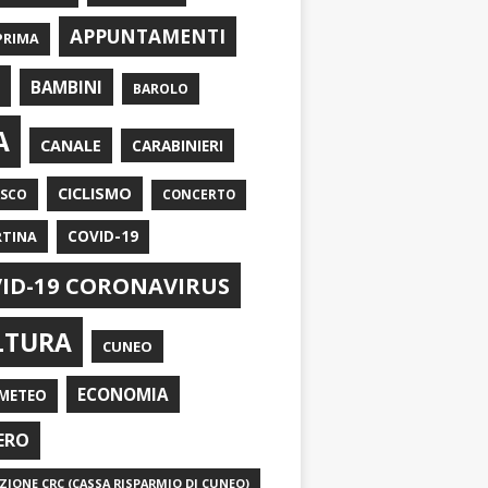
APPUNTAMENTI
PRIMA
I
BAMBINI
BAROLO
A
CANALE
CARABINIERI
CICLISMO
ASCO
CONCERTO
RTINA
COVID-19
ID-19 CORONAVIRUS
LTURA
CUNEO
ECONOMIA
METEO
ERO
IONE CRC (CASSA RISPARMIO DI CUNEO)