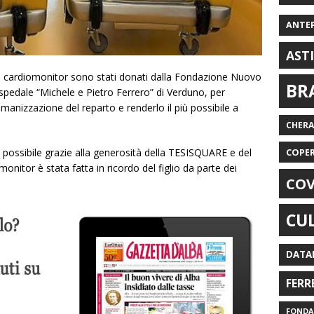
ANTE
AST
n cardiomonitor sono stati donati dalla Fondazione Nuovo
BR
ospedale “Michele e Pietro Ferrero” di Verduno, per
umanizzazione del reparto e renderlo il più possibile a
CHER
 possibile grazie alla generosità della TESISQUARE e del
COPE
itor è stata fatta in ricordo del figlio da parte dei
COV
CU
DATA
FERR
FONDAZ