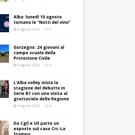
Alba: lunedì 10 agosto
tornano le “Notti del vino”
8 Agosto 2026
0
Gorzegno: 24 giovani al
campo scuola della
Protezione Civile
8 Agosto 2026
0
L’Alba volley inizia la
stagione del debutto in
Serie B1 con una visita al
grattacielo della Regione
8 Agosto 2026
0
Da Cgil e Uil parte un
esposto sul caso Crc-La
Stampa