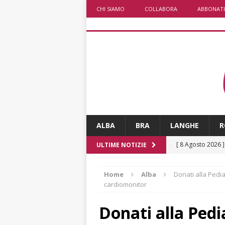
CHI SIAMO
COLLABORA
ABBONATI
ALBA
BRA
LANGHE
R
[ 8 Agosto 2026 
ULTIME NOTIZIE
paese attivo
L
Home
Alba
Donati alla Pedi
[ 8 Agosto 2026 
cardiomonitor
NOTIZIE
Donati alla Pedia
[ 8 Agosto 2026 