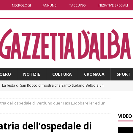
NECROLOGI
ANNUNCI
TACCUINO
INIZIATIVE SPECIALI
OERO
NOTIZIE
CULTURA
CRONACA
SPORT
]
La festa di San Rocco dimostra che Santo Stefano Belbo è un
ANGHE
atria dell’ospedale di Verduno due “Taxi Ludobarelle” ed un
]
Palio di Asti: da lunedì 10 agosto parte l’allestimento
ALTRE
VIDEO
tria dell’ospedale di
]
Alba: lunedì 10 agosto tornano le “Notti del vino”
ALBA