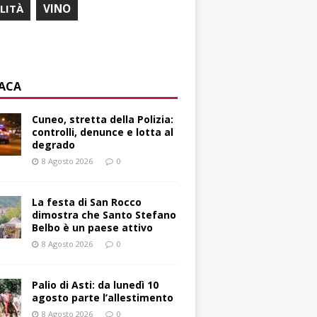
ILITÀ
VINO
ACA
Cuneo, stretta della Polizia:
controlli, denunce e lotta al
degrado
8 Agosto 2026
0
La festa di San Rocco
dimostra che Santo Stefano
Belbo è un paese attivo
8 Agosto 2026
0
Palio di Asti: da lunedì 10
agosto parte l’allestimento
8 Agosto 2026
0