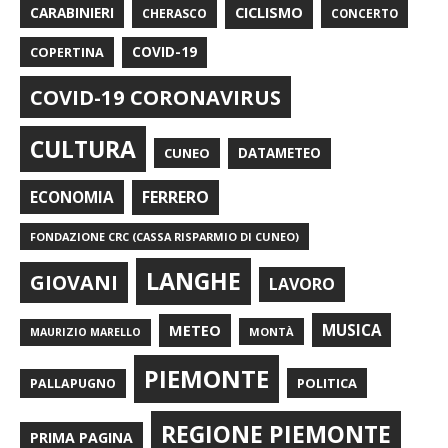
CARABINIERI
CICLISMO
CHERASCO
CONCERTO
COPERTINA
COVID-19
COVID-19 CORONAVIRUS
CULTURA
CUNEO
DATAMETEO
FERRERO
ECONOMIA
FONDAZIONE CRC (CASSA RISPARMIO DI CUNEO)
LANGHE
GIOVANI
LAVORO
METEO
MUSICA
MONTÀ
MAURIZIO MARELLO
PIEMONTE
POLITICA
PALLAPUGNO
REGIONE PIEMONTE
PRIMA PAGINA