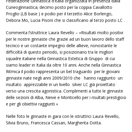
Federazione Ginnastica d’Italia organizzata in presenza dalla
Cuneoginnastica; decimo posto per la coppia Cavallotto
Proglio (LB base ) e podio per il terzetto Alice Borlengo,
Debora Mo, Lucia Pisoni che si classificano al terzo posto LC .
Commenta l’struttrice Laura Revello – «Risultati molto positivi
per le nostre ginnaste che grazie ad un buon lavoro dello staff
tecnico e un costante impegno delle allieve, nonostante le
difficoltà di questo periodo, si posizionano tra le migliori
squadre italiane nella Ginnastica Estetica di Gruppo di cui
siamo leader in Italia da oltre 10 anni. Anche nella Ginnastica
Ritmica il podio rappresenta un bel traguardo per le giovani
ginnaste nate negli anni 2009/2010 che hanno raggiunto un
risultato apprezzabile in un livello silver LC già proiettato
verso una crescita agonistica. Complimenti a tutte le ginnaste
delle sezioni di Alba, Neive e Monticello per i risultati prestigiosi
e per gli obiettivi raggiunti »
Nelle foto le ginnaste in gara con le istruttrici Laura Revello,
Silvia Bruno, Francesca Cassan, Margherita Dotta.