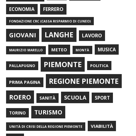
FERRERO
ECONOMIA
FONDAZIONE CRC (CASSA RISPARMIO DI CUNEO)
LANGHE
GIOVANI
LAVORO
METEO
MUSICA
MONTÀ
MAURIZIO MARELLO
PIEMONTE
POLITICA
PALLAPUGNO
REGIONE PIEMONTE
PRIMA PAGINA
ROERO
SCUOLA
SPORT
SANITÀ
TURISMO
TORINO
VIABILITÀ
UNITÀ DI CRISI DELLA REGIONE PIEMONTE