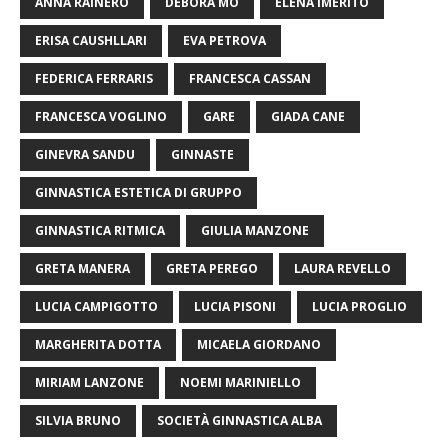
ANNA RAINERO
DEBORA MO
ELENA IMERITO
ERISA CAUSHLLARI
EVA PETROVA
FEDERICA FERRARIS
FRANCESCA CASSAN
FRANCESCA VOGLINO
GARE
GIADA CANE
GINEVRA SANDU
GINNASTE
GINNASTICA ESTETICA DI GRUPPO
GINNASTICA RITMICA
GIULIA MANZONE
GRETA MANERA
GRETA PEREGO
LAURA REVELLO
LUCIA CAMPIGOTTO
LUCIA PISONI
LUCIA PROGLIO
MARGHERITA DOTTA
MICAELA GIORDANO
MIRIAM LANZONE
NOEMI MARINIELLO
SILVIA BRUNO
SOCIETÀ GINNASTICA ALBA