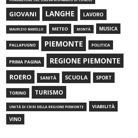
LANGHE
GIOVANI
LAVORO
METEO
MUSICA
MONTÀ
MAURIZIO MARELLO
PIEMONTE
POLITICA
PALLAPUGNO
REGIONE PIEMONTE
PRIMA PAGINA
ROERO
SCUOLA
SPORT
SANITÀ
TURISMO
TORINO
VIABILITÀ
UNITÀ DI CRISI DELLA REGIONE PIEMONTE
VINO