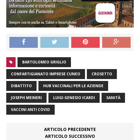
BARTOLOMEO GRIGLIO
CONFARTIGIANATO IMPRESE CUNEO
CROSETTO
DIBATTITO
HUB VACCINALI PER LE AZIENDE
JOSEPH MEINERI
LUIGI GENESIO ICARDI
SANITÀ
VACCINI ANTI COVID
ARTICOLO PRECEDENTE
ARTICOLO SUCCESSIVO