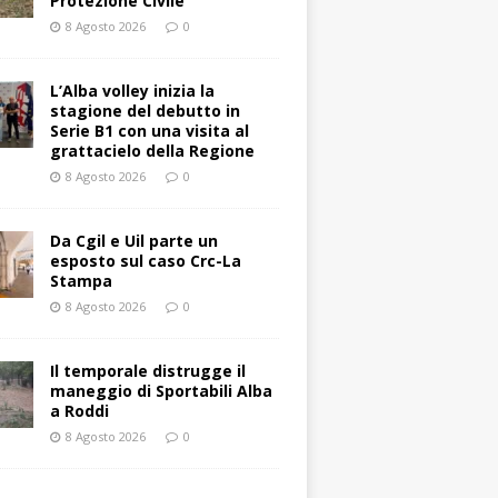
Protezione Civile
8 Agosto 2026
0
L’Alba volley inizia la
stagione del debutto in
Serie B1 con una visita al
grattacielo della Regione
8 Agosto 2026
0
Da Cgil e Uil parte un
esposto sul caso Crc-La
Stampa
8 Agosto 2026
0
Il temporale distrugge il
maneggio di Sportabili Alba
a Roddi
8 Agosto 2026
0