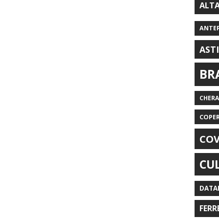
ALT
ANTE
AST
BR
CHER
COPE
COV
CU
DATA
FERR