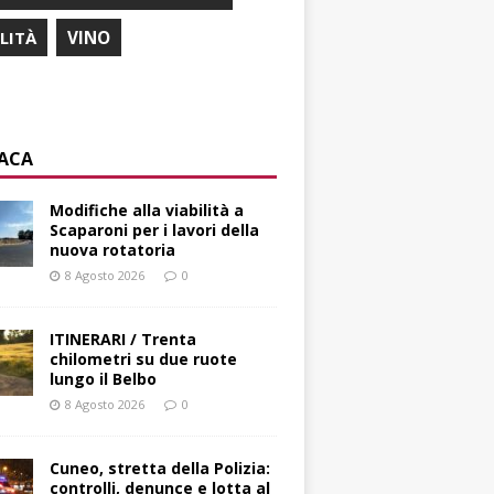
ILITÀ
VINO
ACA
Modifiche alla viabilità a
Scaparoni per i lavori della
nuova rotatoria
8 Agosto 2026
0
ITINERARI / Trenta
chilometri su due ruote
lungo il Belbo
8 Agosto 2026
0
Cuneo, stretta della Polizia:
controlli, denunce e lotta al