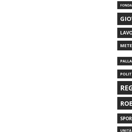
FONDAZ
GIO
LAV
MET
PALL
POLIT
RE
RO
SPO
UNITÀ 