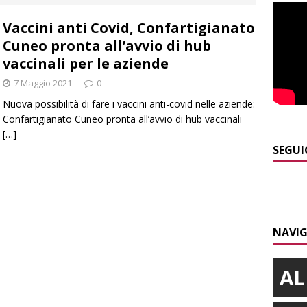
ANGHE
Vaccini anti Covid, Confartigianato
]
Palio di Asti: da lunedì 10 agosto parte l’allestimento
ALTRE
Cuneo pronta all’avvio di hub
vaccinali per le aziende
]
Alba: lunedì 10 agosto tornano le “Notti del vino”
ALBA
7 Maggio 2021
0
]
Gorzegno: 24 giovani al campo scuola della Protezione Civile
Nuova possibilità di fare i vaccini anti-covid nelle aziende:
Confartigianato Cuneo pronta all’avvio di hub vaccinali
[…]
]
L’Alba volley inizia la stagione del debutto in Serie B1 con una
SEGUI
ielo della Regione
ALBA
]
Modifiche alla viabilità a Scaparoni per i lavori della nuova
A
NAVIG
AL