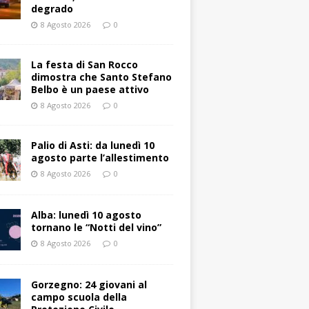
degrado
8 Agosto 2026
0
La festa di San Rocco
dimostra che Santo Stefano
Belbo è un paese attivo
8 Agosto 2026
0
Palio di Asti: da lunedì 10
agosto parte l’allestimento
8 Agosto 2026
0
Alba: lunedì 10 agosto
tornano le “Notti del vino”
8 Agosto 2026
0
Gorzegno: 24 giovani al
campo scuola della