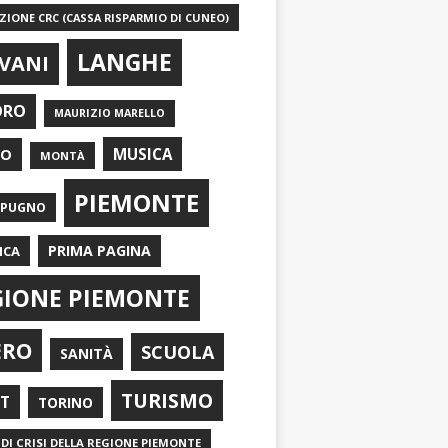
IONE CRC (CASSA RISPARMIO DI CUNEO)
LANGHE
VANI
ORO
MAURIZIO MARELLO
EO
MUSICA
MONTÀ
PIEMONTE
APUGNO
PRIMA PAGINA
ICA
GIONE PIEMONTE
ERO
SCUOLA
SANITÀ
TURISMO
RT
TORINO
DI CRISI DELLA REGIONE PIEMONTE