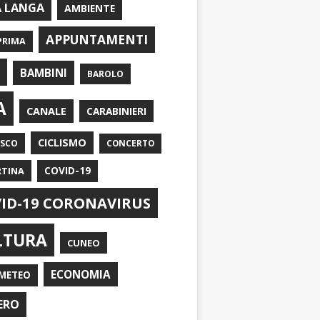
A LANGA
AMBIENTE
APPUNTAMENTI
PRIMA
I
BAMBINI
BAROLO
A
CANALE
CARABINIERI
CICLISMO
ASCO
CONCERTO
RTINA
COVID-19
ID-19 CORONAVIRUS
LTURA
CUNEO
ECONOMIA
METEO
ERO