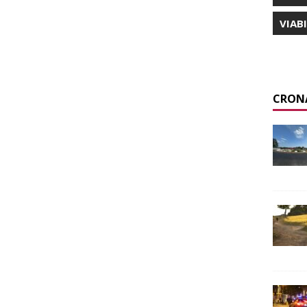
VIAB
CRON