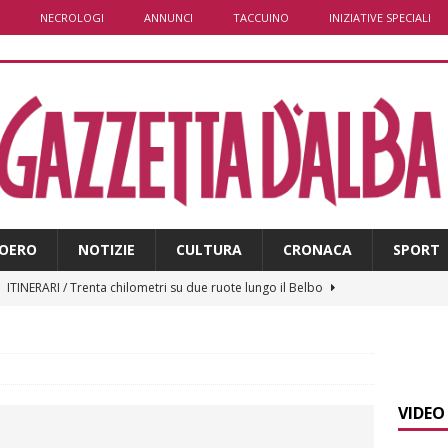
NECROLOGI
ANNUNCI
TACCUINO
INIZIATIVE SPECIALI
OERO
NOTIZIE
CULTURA
CRONACA
SPORT
]
ITINERARI / Trenta chilometri su due ruote lungo il Belbo
]
Cuneo, stretta della Polizia: controlli, denunce e lotta al
NACA
VIDEO
]
La festa di San Rocco dimostra che Santo Stefano Belbo è un