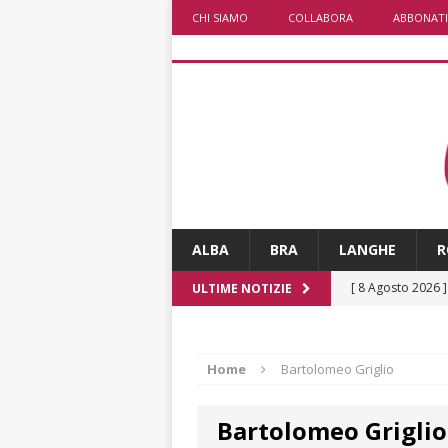
CHI SIAMO
COLLABORA
ABBONATI
ALBA
BRA
LANGHE
R
[ 8 Agosto 2026 
ULTIME NOTIZIE
LANGHE
[ 8 Agosto 2026 
Home
Bartolomeo Griglio
degrado
CRO
Bartolomeo Griglio
[ 8 Agosto 2026 