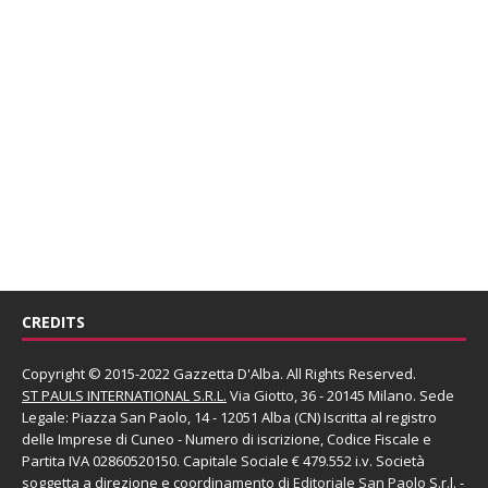
CREDITS
Copyright © 2015-2022 Gazzetta D'Alba. All Rights Reserved.
ST PAULS INTERNATIONAL S.R.L.
Via Giotto, 36 - 20145 Milano. Sede
Legale: Piazza San Paolo, 14 - 12051 Alba (CN) Iscritta al registro
delle Imprese di Cuneo - Numero di iscrizione, Codice Fiscale e
Partita IVA 02860520150. Capitale Sociale € 479.552 i.v. Società
soggetta a direzione e coordinamento di
Editoriale San Paolo
S.r.l.
-