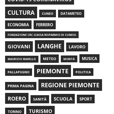
CULTURA
CUNEO
DATAMETEO
FERRERO
ECONOMIA
FONDAZIONE CRC (CASSA RISPARMIO DI CUNEO)
LANGHE
GIOVANI
LAVORO
METEO
MUSICA
MONTÀ
MAURIZIO MARELLO
PIEMONTE
POLITICA
PALLAPUGNO
REGIONE PIEMONTE
PRIMA PAGINA
ROERO
SCUOLA
SPORT
SANITÀ
TURISMO
TORINO