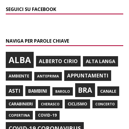
SEGUICI SU FACEBOOK
NAVIGA PER PAROLE CHIAVE
ALBA
ALBERTO CIRIO
ALTA LANGA
APPUNTAMENTI
AMBIENTE
ANTEPRIMA
BRA
ASTI
BAMBINI
CANALE
BAROLO
CARABINIERI
CICLISMO
CHERASCO
CONCERTO
COPERTINA
COVID-19
COVID-19 CORONAVIRUS