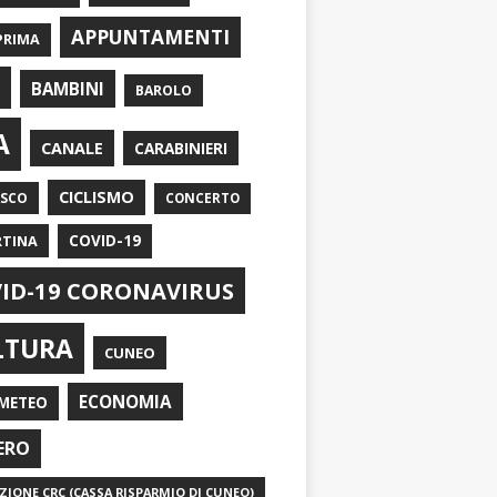
APPUNTAMENTI
PRIMA
I
BAMBINI
BAROLO
A
CANALE
CARABINIERI
CICLISMO
ASCO
CONCERTO
RTINA
COVID-19
ID-19 CORONAVIRUS
LTURA
CUNEO
ECONOMIA
METEO
ERO
IONE CRC (CASSA RISPARMIO DI CUNEO)