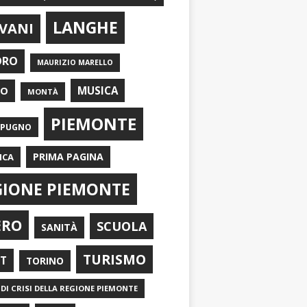
LANGHE
VANI
ORO
MAURIZIO MARELLO
EO
MUSICA
MONTÀ
PIEMONTE
APUGNO
PRIMA PAGINA
ICA
GIONE PIEMONTE
ERO
SCUOLA
SANITÀ
TURISMO
RT
TORINO
DI CRISI DELLA REGIONE PIEMONTE