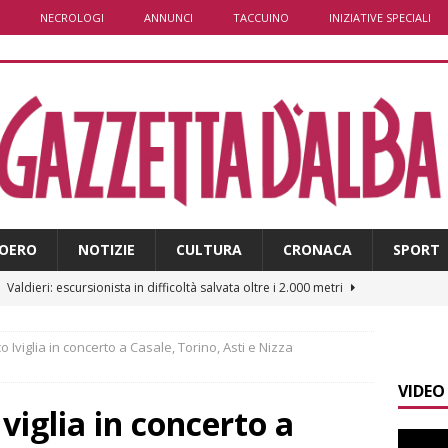
NECROLOGI
ANNUNCI
TACCUINO
INIZIATIVE SPECIALI
OERO
NOTIZIE
CULTURA
CRONACA
SPORT
]
Valdieri: escursionista in difficoltà salvata oltre i 2.000 metri
co Iviglia in concerto a Casale, Torino, Asti e Nizza
]
Caso Galeasso in Comune ad Alba, per la Lega le dimissioni
VIDEO
l problema politico
ALBA
Iviglia in concerto a
]
ITINERARI / La ciclabile del Ponente ligure sui vecchi binari