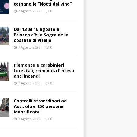
tornano le “Notti del vino”
7 Agosto 2026
0
Dal 13 al 16 agosto a
Priocca c’è la Sagra della
costata di vitello
7 Agosto 2026
0
Piemonte e carabinieri
forestali, rinnovata l’intesa
anti incendi
7 Agosto 2026
0
Controlli straordinari ad
Asti: oltre 150 persone
identificate
7 Agosto 2026
0