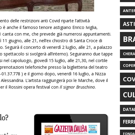
ANTE
to delle restrizioni anti Covid riparte l’attività
AST
co è anche il famoso tenore astigiano Enrico Iviglia,
21 canta con me, che prevede già numerosi appuntamenti.
BR
ì 11 giugno, alle 21, nell’ex chiostro di Santa Croce di
Seguirà il concerto di venerdì 2 luglio, alle 21, a palazzo
o spettacolo si svolgerà all’interno). Seguiranno due tappe
CHER
i nel capoluogo, giovedì 15 luglio, alle 21,30, nel cortile
COPE
 prenotazioni telefoniche presso la biglietteria del teatro
-01.37.778 ) e il giorno dopo, venerdì 16 luglio, a Nizza
COV
i Alessandria. L’artista raggiungerà poi le Marche, dove il
r il Rossini opera festival con
Il signor Bruschino
.
CU
DATA
FERR
FONDAZ