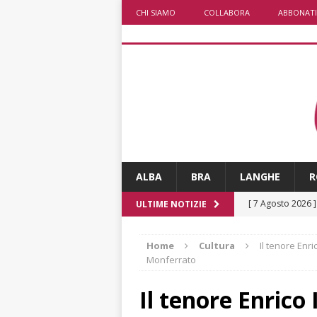
CHI SIAMO
COLLABORA
ABBONATI
ALBA
BRA
LANGHE
R
[ 7 Agosto 2026 
ULTIME NOTIZIE
CRONACA
Home
Cultura
Il tenore Enri
[ 7 Agosto 2026 
Monferrato
non cancellano i
Il tenore Enrico 
[ 7 Agosto 2026 