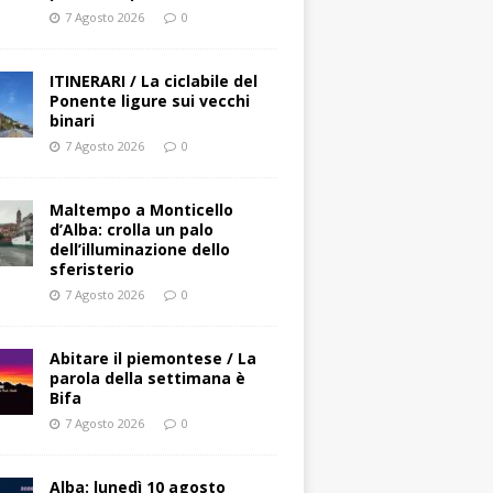
7 Agosto 2026
0
ITINERARI / La ciclabile del
Ponente ligure sui vecchi
binari
7 Agosto 2026
0
Maltempo a Monticello
d’Alba: crolla un palo
dell’illuminazione dello
sferisterio
7 Agosto 2026
0
Abitare il piemontese / La
parola della settimana è
Bifa
7 Agosto 2026
0
Alba: lunedì 10 agosto