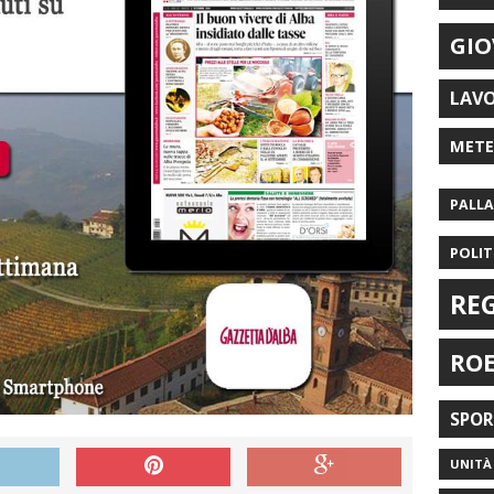
GIO
LAV
MET
PALL
POLIT
RE
RO
SPO
UNITÀ 