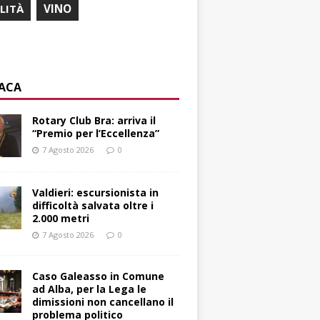
ILITÀ
VINO
ACA
Rotary Club Bra: arriva il
“Premio per l’Eccellenza”
7 Agosto 2026
0
Valdieri: escursionista in
difficoltà salvata oltre i
2.000 metri
7 Agosto 2026
0
Caso Galeasso in Comune
ad Alba, per la Lega le
dimissioni non cancellano il
problema politico