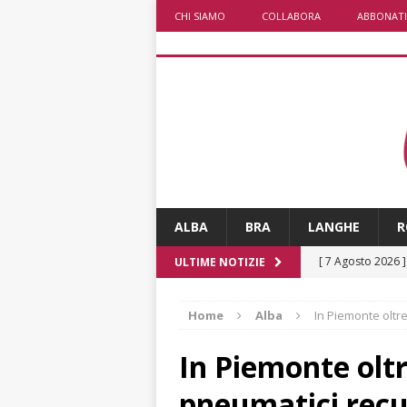
CHI SIAMO
COLLABORA
ABBONATI
ALBA
BRA
LANGHE
R
[ 7 Agosto 2026 
ULTIME NOTIZIE
CRONACA
Home
Alba
In Piemonte oltr
[ 7 Agosto 2026 
ALTRE NOTIZIE
In Piemonte oltr
[ 7 Agosto 2026 
pneumatici recu