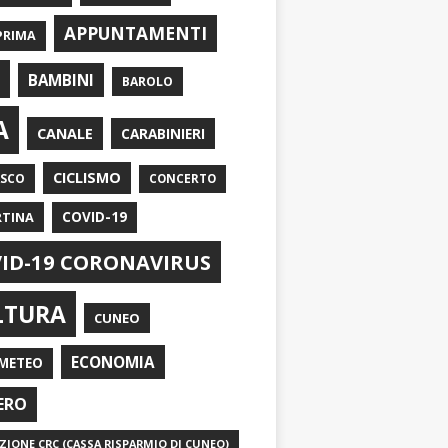
APPUNTAMENTI
PRIMA
I
BAMBINI
BAROLO
A
CANALE
CARABINIERI
CICLISMO
ASCO
CONCERTO
RTINA
COVID-19
ID-19 CORONAVIRUS
LTURA
CUNEO
ECONOMIA
METEO
ERO
IONE CRC (CASSA RISPARMIO DI CUNEO)