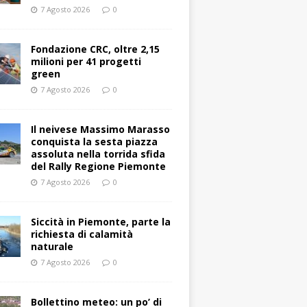
7 Agosto 2026
0
Fondazione CRC, oltre 2,15
milioni per 41 progetti
green
7 Agosto 2026
0
Il neivese Massimo Marasso
conquista la sesta piazza
assoluta nella torrida sfida
del Rally Regione Piemonte
7 Agosto 2026
0
Siccità in Piemonte, parte la
richiesta di calamità
naturale
7 Agosto 2026
0
Bollettino meteo: un po’ di