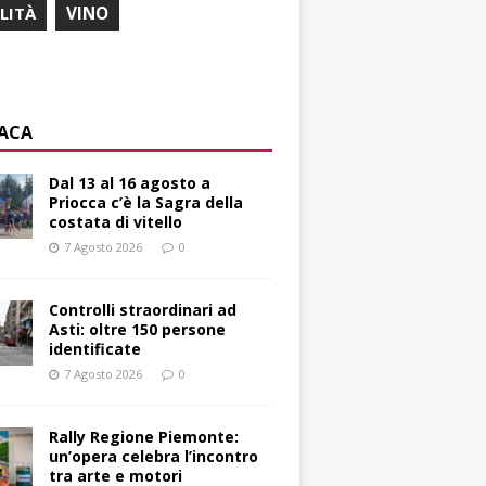
ILITÀ
VINO
ACA
Dal 13 al 16 agosto a
Priocca c’è la Sagra della
costata di vitello
7 Agosto 2026
0
Controlli straordinari ad
Asti: oltre 150 persone
identificate
7 Agosto 2026
0
Rally Regione Piemonte:
un’opera celebra l’incontro
tra arte e motori