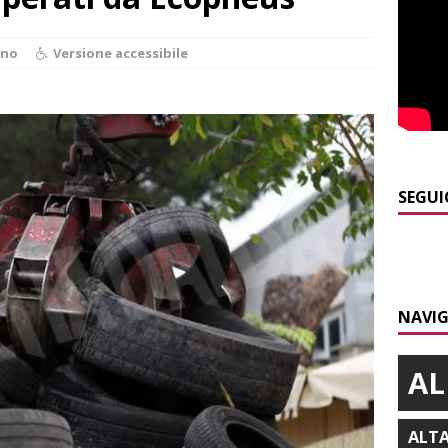
]
Bollettino meteo: un po’ di temporali nel fine settimana, ma il
ano
Versione accessibile
presente
ALBA
]
A Belvedere Langhe la festa dell’Assunta darà spazio anche a
a
LANGHE
]
Agosto in collina, le pagine da sfogliare
ALBA
SEGUI
]
Siccità e consumi record: Egea acque invita a un uso
a risorsa idrica
ALBA
]
Dal 13 al 16 agosto a Priocca c’è la Sagra della costata di
NAVIG
PIANO
AL
ALT