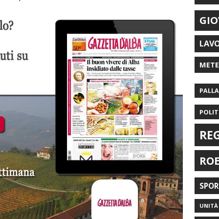
GIO
LAV
MET
PALL
POLIT
RE
RO
SPO
UNITÀ 