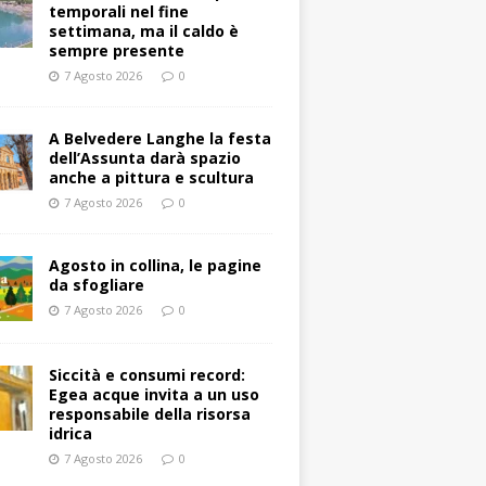
temporali nel fine
settimana, ma il caldo è
sempre presente
7 Agosto 2026
0
A Belvedere Langhe la festa
dell’Assunta darà spazio
anche a pittura e scultura
7 Agosto 2026
0
Agosto in collina, le pagine
da sfogliare
7 Agosto 2026
0
Siccità e consumi record:
Egea acque invita a un uso
responsabile della risorsa
idrica
7 Agosto 2026
0