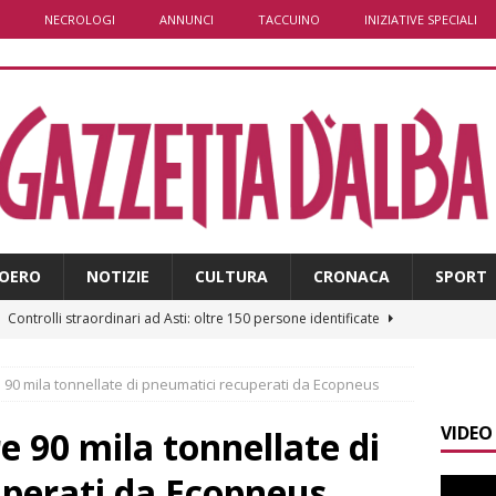
NECROLOGI
ANNUNCI
TACCUINO
INIZIATIVE SPECIALI
OERO
NOTIZIE
CULTURA
CRONACA
SPORT
]
Controlli straordinari ad Asti: oltre 150 persone identificate
e 90 mila tonnellate di pneumatici recuperati da Ecopneus
]
Fondazione CRC, oltre 2,15 milioni per 41 progetti green
VIDEO
e 90 mila tonnellate di
]
Siccità in Piemonte, parte la richiesta di calamità naturale
perati da Ecopneus