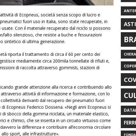
ANTE
 attività di Ecopneus, società senza scopo di lucro e
pneumatici fuori uso in Italia, sono state recuperate, in
AST
sate. Con il materiale recuperato dal riciclo si possono
asfalto silenzioso, che resiste a buche e fessurazioni
BR
 sintetico di ultima generazione.
età riporta il trattamento di circa il 60 per cento dei
CHER
 gestisce mediamente circa 200mila tonnellate di rifiuti e,
COPE
missioni di raccolta attraverso gommisti, stazioni di
COV
cando grande attenzione alla ricerca e contribuendo allo
CU
tà attraverso attività di informazione e formazione, con lo
collettività derivanti dal recupero dei pneumatici fuori
ale di Ecopneus Federico Dossena. «Negli anni Ecopneus si
DATA
 di sbocco della gomma riciclata, un materiale elastico,
rici e chimici, che se inserita in un circuito virtuoso come
FERR
avvero la differenza e contribuire all’economia circolare
a, allo sport, alle infrastrutture».
FONDAZ