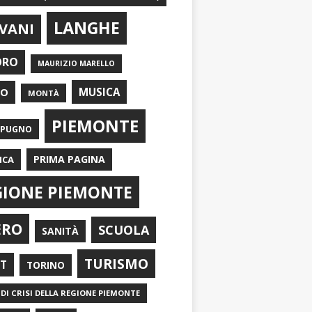
LANGHE
VANI
ORO
MAURIZIO MARELLO
EO
MUSICA
MONTÀ
PIEMONTE
APUGNO
PRIMA PAGINA
ICA
GIONE PIEMONTE
ERO
SCUOLA
SANITÀ
TURISMO
RT
TORINO
DI CRISI DELLA REGIONE PIEMONTE