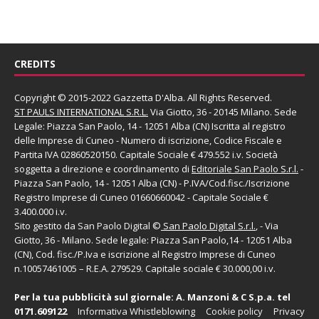
CREDITS
Copyright © 2015-2022 Gazzetta D'Alba. All Rights Reserved.
ST PAULS INTERNATIONAL S.R.L.
Via Giotto, 36 - 20145 Milano. Sede
Legale: Piazza San Paolo, 14 - 12051 Alba (CN) Iscritta al registro
delle Imprese di Cuneo - Numero di iscrizione, Codice Fiscale e
Partita IVA 02860520150. Capitale Sociale € 479.552 i.v. Società
soggetta a direzione e coordinamento di
Editoriale San Paolo
S.r.l.
-
Piazza San Paolo, 14 - 12051 Alba (CN) - P.IVA/Cod.fisc./Iscrizione
Registro Imprese di Cuneo 01660660042 - Capitale Sociale €
3.400.000 i.v.
Sito gestito da
San Paolo Digital
©
San Paolo Digital S.r.l.
, - Via
Giotto, 36 - Milano. Sede legale: Piazza San Paolo,14 - 12051 Alba
(CN), Cod. fisc./P.Iva e iscrizione al Registro Imprese di Cuneo
n.10057461005 – R.E.A. 279529. Capitale sociale € 30.000,00 i.v.
Per la tua pubblicità sul giornale:
A. Manzoni & C S.p.a.
tel
0171.609122
Informativa Whistleblowing
Cookie policy
Privacy