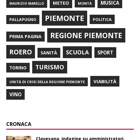
METEO
MUSICA
MONTÀ
MAURIZIO MARELLO
PIEMONTE
POLITICA
PALLAPUGNO
REGIONE PIEMONTE
PRIMA PAGINA
ROERO
SCUOLA
SPORT
SANITÀ
TURISMO
TORINO
VIABILITÀ
UNITÀ DI CRISI DELLA REGIONE PIEMONTE
VINO
CRONACA
Clavesana, indagine su amministratori,